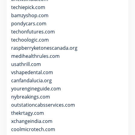
techiepick.com
bamzyshop.com
pondycars.com
techonfutures.com
techoologic.com
raspberryketonescanada.org
medihealthrules.com
usathrill.com
vshapedental.com
canfandalucia.org
yourengineguide.com
nybreakings.com
outstationcabsservices.com
thekrtagy.com
xchangeindia.com
coolmicrotech.com