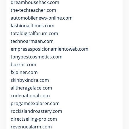
dreamhousehack.com
the-techteacher.com
automobilenews-online.com
fashionalltimes.com
totaldigitalforum.com
technoarmaan.com
empresasposicionamientoweb.com
tonybestcosmetics.com
buzznc.com
fxjoiner.com
skinbykindra.com
alltherageface.com
codenational.com
progameexplorer.com
rockislandroastery.com
directselling-pro.com
revenuealarm.com