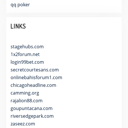
qq poker
LINKS
stagehubs.com
1x2forum.net
login99bet.com
secretcourtesans.com
onlinebahisforum1.com
chicagoheadline.com
camming.org
rajalion88.com
goupuntacana.com
riversedgepark.com
zaseez.com