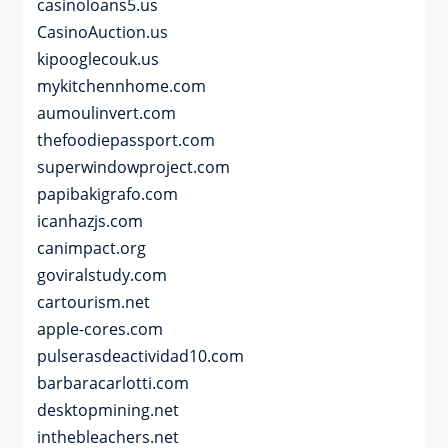
casinoloans5.us
CasinoAuction.us
kipooglecouk.us
mykitchennhome.com
aumoulinvert.com
thefoodiepassport.com
superwindowproject.com
papibakigrafo.com
icanhazjs.com
canimpact.org
goviralstudy.com
cartourism.net
apple-cores.com
pulserasdeactividad10.com
barbaracarlotti.com
desktopmining.net
inthebleachers.net