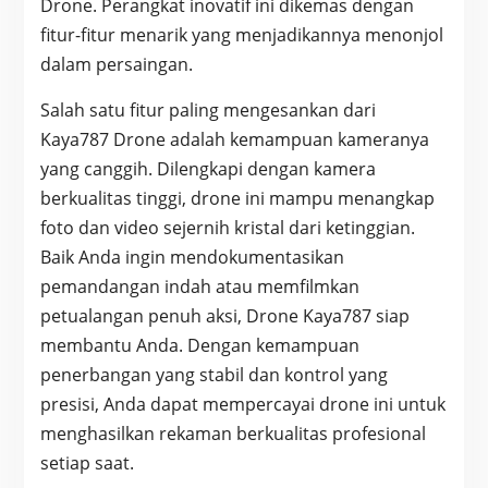
Drone. Perangkat inovatif ini dikemas dengan
fitur-fitur menarik yang menjadikannya menonjol
dalam persaingan.
Salah satu fitur paling mengesankan dari
Kaya787 Drone adalah kemampuan kameranya
yang canggih. Dilengkapi dengan kamera
berkualitas tinggi, drone ini mampu menangkap
foto dan video sejernih kristal dari ketinggian.
Baik Anda ingin mendokumentasikan
pemandangan indah atau memfilmkan
petualangan penuh aksi, Drone Kaya787 siap
membantu Anda. Dengan kemampuan
penerbangan yang stabil dan kontrol yang
presisi, Anda dapat mempercayai drone ini untuk
menghasilkan rekaman berkualitas profesional
setiap saat.