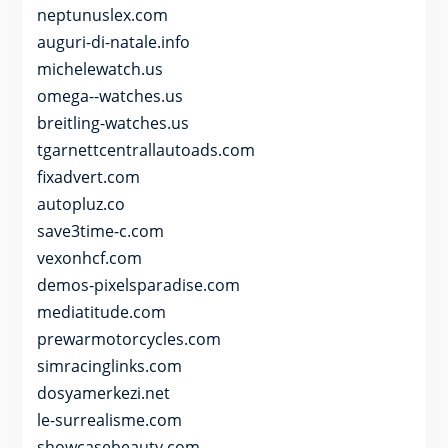
neptunuslex.com
auguri-di-natale.info
michelewatch.us
omega--watches.us
breitling-watches.us
tgarnettcentrallautoads.com
fixadvert.com
autopluz.co
save3time-c.com
vexonhcf.com
demos-pixelsparadise.com
mediatitude.com
prewarmotorcycles.com
simracinglinks.com
dosyamerkezi.net
le-surrealisme.com
showcasebeauty.com