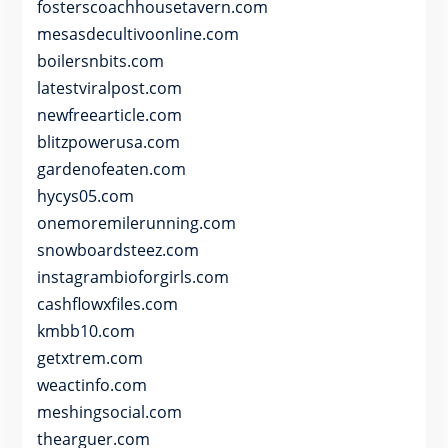
fosterscoachhousetavern.com
mesasdecultivoonline.com
boilersnbits.com
latestviralpost.com
newfreearticle.com
blitzpowerusa.com
gardenofeaten.com
hycys05.com
onemoremilerunning.com
snowboardsteez.com
instagrambioforgirls.com
cashflowxfiles.com
kmbb10.com
getxtrem.com
weactinfo.com
meshingsocial.com
thearguer.com