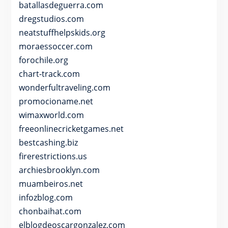
batallasdeguerra.com
dregstudios.com
neatstuffhelpskids.org
moraessoccer.com
forochile.org
chart-track.com
wonderfultraveling.com
promocioname.net
wimaxworld.com
freeonlinecricketgames.net
bestcashing.biz
firerestrictions.us
archiesbrooklyn.com
muambeiros.net
infozblog.com
chonbaihat.com
elblogdeoscargonzalez.com