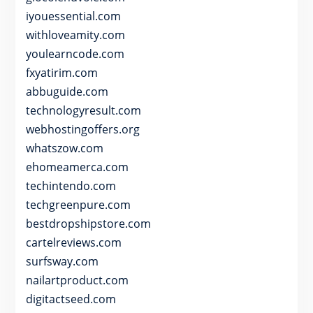
iyouessential.com
withloveamity.com
youlearncode.com
fxyatirim.com
abbuguide.com
technologyresult.com
webhostingoffers.org
whatszow.com
ehomeamerca.com
techintendo.com
techgreenpure.com
bestdropshipstore.com
cartelreviews.com
surfsway.com
nailartproduct.com
digitactseed.com