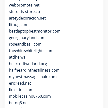
webpromote.net
steroids-store.co
arteydecoracion.net
fithog.com
bestlaptopbestmonitor.com
georginaryland.com
roseandbasil.com
thewhitewhitelights.com
atdhe.ws
heckrodtwetland.org
halfheardinthestillness.com
mybestmassagechair.com
ericreed.net
fluxetine.com
mobilecasino8760.com
betqq3.net