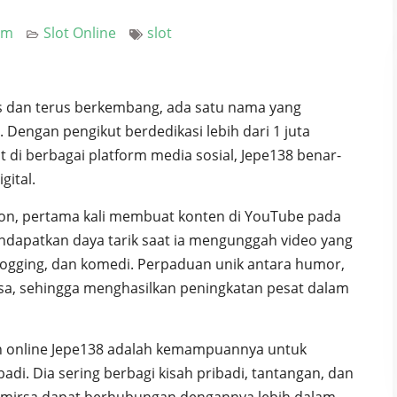
om
Slot Online
slot
s dan terus berkembang, ada satu nama yang
 Dengan pengikut berdedikasi lebih dari 1 juta
 di berbagai platform media sosial, Jepe138 benar-
gital.
son, pertama kali membuat konten di YouTube pada
ndapatkan daya tarik saat ia mengunggah video yang
ogging, dan komedi. Perpaduan unik antara humor,
irsa, sehingga menghasilkan peningkatan pesat dalam
san online Jepe138 adalah kemampuannya untuk
di. Dia sering berbagi kisah pribadi, tantangan, dan