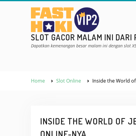
Skip
to
content
SLOT GACOR MALAM INI DARI
Dapatkan kemenangan besar malam ini dengan slot X50
Home
Slot Online
Inside the World o
INSIDE THE WORLD OF J
ONLINE-NYA