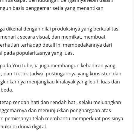
emirsa dapat berhubungan dengannya lebih dalam.
ngun basis penggemar setia yang menantikan
ga dikenal dengan nilai produksinya yang berkualitas
k, menarik secara visual, dan memikat, membuat
 Perhatian terhadap detail ini membedakannya dari
i pada popularitasnya yang luas.
s pada YouTube, ia juga membangun kehadiran yang
er, dan TikTok. Jadwal postingannya yang konsisten dan
inkannya menjangkau khalayak yang lebih luas dan
rbeda.
 tetap rendah hati dan rendah hati, selalu meluangkan
penggemarnya dan menunjukkan penghargaan atas
an pemirsanya telah membantu memperkuat posisinya
uka di dunia digital.