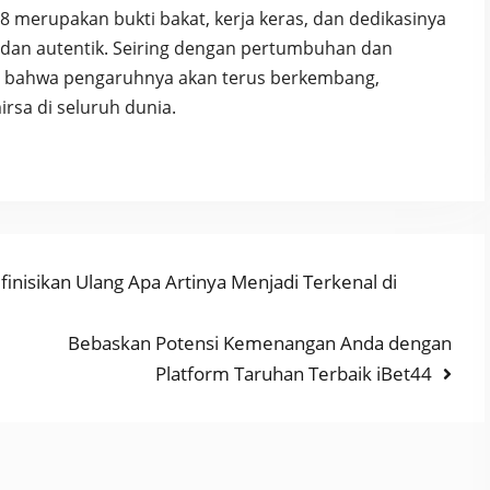
 merupakan bukti bakat, kerja keras, dan dedikasinya
dan autentik. Seiring dengan pertumbuhan dan
s bahwa pengaruhnya akan terus berkembang,
rsa di seluruh dunia.
inisikan Ulang Apa Artinya Menjadi Terkenal di
Next
Bebaskan Potensi Kemenangan Anda dengan
post:
Platform Taruhan Terbaik iBet44