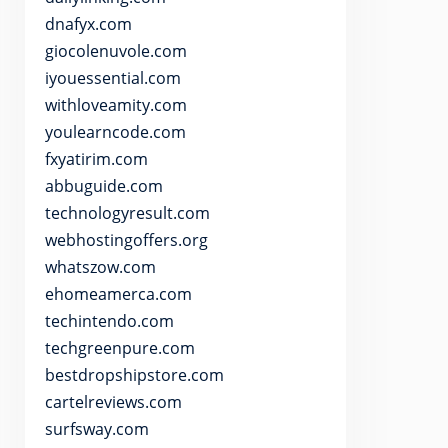
dnafyx.com
giocolenuvole.com
iyouessential.com
withloveamity.com
youlearncode.com
fxyatirim.com
abbuguide.com
technologyresult.com
webhostingoffers.org
whatszow.com
ehomeamerca.com
techintendo.com
techgreenpure.com
bestdropshipstore.com
cartelreviews.com
surfsway.com