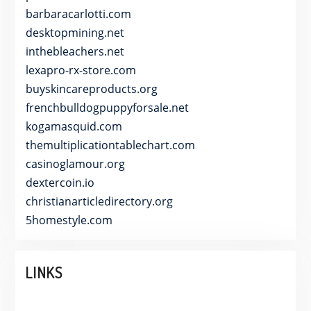
barbaracarlotti.com
desktopmining.net
inthebleachers.net
lexapro-rx-store.com
buyskincareproducts.org
frenchbulldogpuppyforsale.net
kogamasquid.com
themultiplicationtablechart.com
casinoglamour.org
dextercoin.io
christianarticledirectory.org
5homestyle.com
LINKS