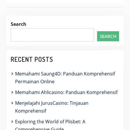
Search
SEARCH
RECENT POSTS
Memahami Saung4D: Panduan Komprehensif
Permainan Online
Memahami Ahlicasino: Panduan Komprehensif
Menjelajahi JurusCasino: Tinjauan
Komprehensif
Exploring the World of Plisbet: A
Comprehensive Guide