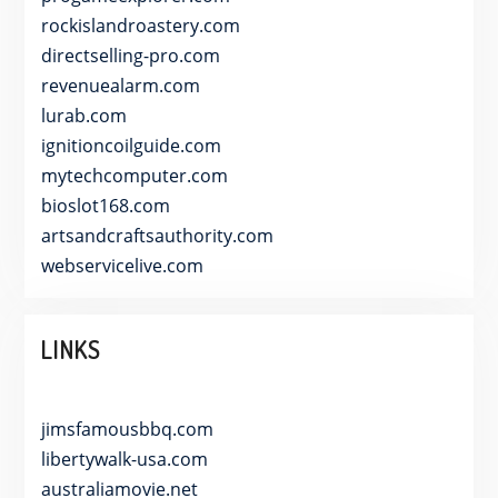
rockislandroastery.com
directselling-pro.com
revenuealarm.com
lurab.com
ignitioncoilguide.com
mytechcomputer.com
bioslot168.com
artsandcraftsauthority.com
webservicelive.com
LINKS
jimsfamousbbq.com
libertywalk-usa.com
australiamovie.net