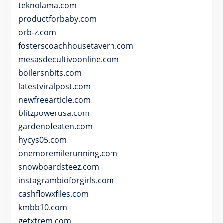
teknolama.com
productforbaby.com
orb-z.com
fosterscoachhousetavern.com
mesasdecultivoonline.com
boilersnbits.com
latestviralpost.com
newfreearticle.com
blitzpowerusa.com
gardenofeaten.com
hycys05.com
onemoremilerunning.com
snowboardsteez.com
instagrambioforgirls.com
cashflowxfiles.com
kmbb10.com
getxtrem.com