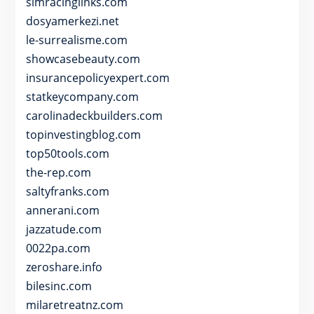
simracinglinks.com
dosyamerkezi.net
le-surrealisme.com
showcasebeauty.com
insurancepolicyexpert.com
statkeycompany.com
carolinadeckbuilders.com
topinvestingblog.com
top50tools.com
the-rep.com
saltyfranks.com
annerani.com
jazzatude.com
0022pa.com
zeroshare.info
bilesinc.com
milaretreatnz.com