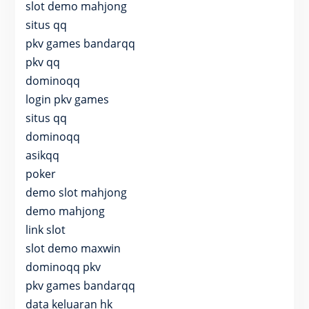
slot demo mahjong
situs qq
pkv games bandarqq
pkv qq
dominoqq
login pkv games
situs qq
dominoqq
asikqq
poker
demo slot mahjong
demo mahjong
link slot
slot demo maxwin
dominoqq pkv
pkv games bandarqq
data keluaran hk