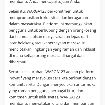
membantu Anda mencapai tujuan Anda.
Selain itu, WARGA123 berkomitmen untuk
mempromosikan inklusivitas dan keragaman
dalam masyarakat. Platform ini memungkinkan
pengguna untuk terhubung dengan orang -orang
dari semua lapisan masyarakat, terlepas dari
latar belakang atau kepercayaan mereka. Ini
menciptakan lingkungan yang ramah dan inklusif
di mana setiap orang merasa dihargai dan
dihormati.
Secara keseluruhan, WARGA123 adalah platform
inovatif yang merevolusi cara kita terlibat dengan
komunitas kita. Dengan menyediakan antarmuka
yang ramah pengguna, berbagai fitur, dan
komitmen untuk inklusivitas, WARGA123
membantu menyatukan orang dan membangun