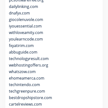
dailylinking.com
dnafyx.com
giocolenuvole.com
iyouessential.com
withloveamity.com
youlearncode.com
fxyatirim.com
abbuguide.com
technologyresult.com
webhostingoffers.org
whatszow.com
ehomeamerca.com
techintendo.com
techgreenpure.com
bestdropshipstore.com
cartelreviews.com