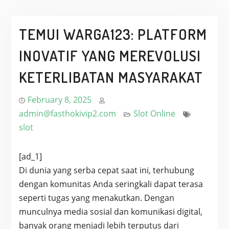
TEMUI WARGA123: PLATFORM
INOVATIF YANG MEREVOLUSI
KETERLIBATAN MASYARAKAT
February 8, 2025
admin@fasthokivip2.com
Slot Online
slot
[ad_1]
Di dunia yang serba cepat saat ini, terhubung
dengan komunitas Anda seringkali dapat terasa
seperti tugas yang menakutkan. Dengan
munculnya media sosial dan komunikasi digital,
banyak orang menjadi lebih terputus dari