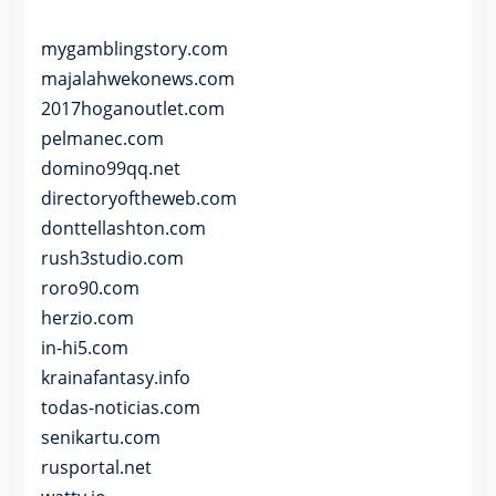
mygamblingstory.com
majalahwekonews.com
2017hoganoutlet.com
pelmanec.com
domino99qq.net
directoryoftheweb.com
donttellashton.com
rush3studio.com
roro90.com
herzio.com
in-hi5.com
krainafantasy.info
todas-noticias.com
senikartu.com
rusportal.net