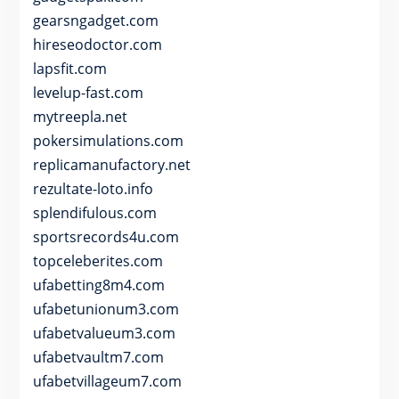
gearsngadget.com
hireseodoctor.com
lapsfit.com
levelup-fast.com
mytreepla.net
pokersimulations.com
replicamanufactory.net
rezultate-loto.info
splendifulous.com
sportsrecords4u.com
topceleberites.com
ufabetting8m4.com
ufabetunionum3.com
ufabetvalueum3.com
ufabetvaultm7.com
ufabetvillageum7.com