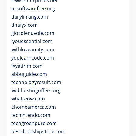
lewisenterprises.net
pcsoftwarefree.org
dailylinking.com
dnafyx.com
giocolenuvole.com
iyouessential.com
withloveamity.com
youlearncode.com
fxyatirim.com
abbuguide.com
technologyresult.com
webhostingoffers.org
whatszow.com
ehomeamerca.com
techintendo.com
techgreenpure.com
bestdropshipstore.com