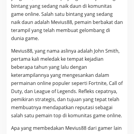
bintang yang sedang naik daun di komunitas
game online. Salah satu bintang yang sedang
naik daun adalah Mevius88, pemain berbakat dan
terampil yang telah membuat gelombang di
dunia game.
Mevius88, yang nama aslinya adalah John Smith,
pertama kali meledak ke tempat kejadian
beberapa tahun yang lalu dengan
keterampilannya yang mengesankan dalam
permainan online populer seperti Fortnite, Call of
Duty, dan League of Legends. Refleks cepatnya,
pemikiran strategis, dan tujuan yang tepat telah
membuatnya mendapatkan reputasi sebagai
salah satu pemain top di komunitas game online.
Apa yang membedakan Mevius88 dari gamer lain