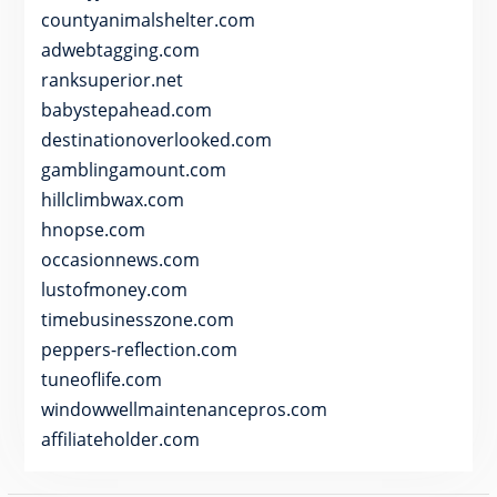
countyanimalshelter.com
adwebtagging.com
ranksuperior.net
babystepahead.com
destinationoverlooked.com
gamblingamount.com
hillclimbwax.com
hnopse.com
occasionnews.com
lustofmoney.com
timebusinesszone.com
peppers-reflection.com
tuneoflife.com
windowwellmaintenancepros.com
affiliateholder.com