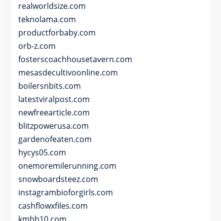
realworldsize.com
teknolama.com
productforbaby.com
orb-z.com
fosterscoachhousetavern.com
mesasdecultivoonline.com
boilersnbits.com
latestviralpost.com
newfreearticle.com
blitzpowerusa.com
gardenofeaten.com
hycys05.com
onemoremilerunning.com
snowboardsteez.com
instagrambioforgirls.com
cashflowxfiles.com
kmbb10.com