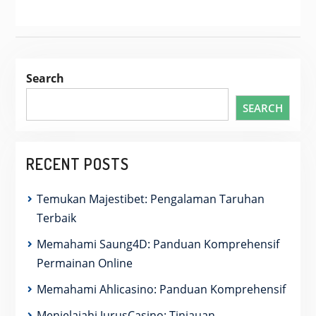
Search
SEARCH
RECENT POSTS
Temukan Majestibet: Pengalaman Taruhan
Terbaik
Memahami Saung4D: Panduan Komprehensif
Permainan Online
Memahami Ahlicasino: Panduan Komprehensif
Menjelajahi JurusCasino: Tinjauan