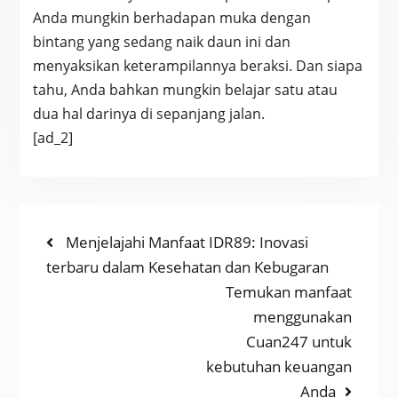
Anda mungkin berhadapan muka dengan
bintang yang sedang naik daun ini dan
menyaksikan keterampilannya beraksi. Dan siapa
tahu, Anda bahkan mungkin belajar satu atau
dua hal darinya di sepanjang jalan.
[ad_2]
POST
Previous
Menjelajahi Manfaat IDR89: Inovasi
post:
terbaru dalam Kesehatan dan Kebugaran
NAVIGATION
Next
Temukan manfaat
post:
menggunakan
Cuan247 untuk
kebutuhan keuangan
Anda