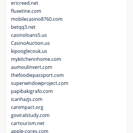
ericreed.net
fluxetine.com
mobilecasino8760.com
betqq3.net
casinoloans5.us
CasinoAuction.us
kipooglecouk.us
mykitchennhome.com
aumoulinvert.com
thefoodiepassport.com
superwindowproject.com
papibakigrafo.com
icanhazjs.com
canimpact.org
goviralstudy.com
cartourism.net
apple-cores.com