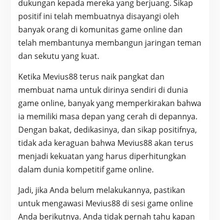
dukungan kepada mereka yang berjuang. Sikap
positif ini telah membuatnya disayangi oleh
banyak orang di komunitas game online dan
telah membantunya membangun jaringan teman
dan sekutu yang kuat.
Ketika Mevius88 terus naik pangkat dan
membuat nama untuk dirinya sendiri di dunia
game online, banyak yang memperkirakan bahwa
ia memiliki masa depan yang cerah di depannya.
Dengan bakat, dedikasinya, dan sikap positifnya,
tidak ada keraguan bahwa Mevius88 akan terus
menjadi kekuatan yang harus diperhitungkan
dalam dunia kompetitif game online.
Jadi, jika Anda belum melakukannya, pastikan
untuk mengawasi Mevius88 di sesi game online
Anda berikutnya. Anda tidak pernah tahu kapan