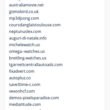
australiamovie.net
gizmobird.co.uk
mp3djsong.com
coursdanglaistoulouse.com
neptunuslex.com
auguri-di-natale.info
michelewatch.us
omega--watches.us
breitling-watches.us
tgarnettcentrallautoads.com
fixadvert.com
autopluz.co
save3time-c.com
vexonhcf.com
demos-pixelsparadise.com
mediatitude.com