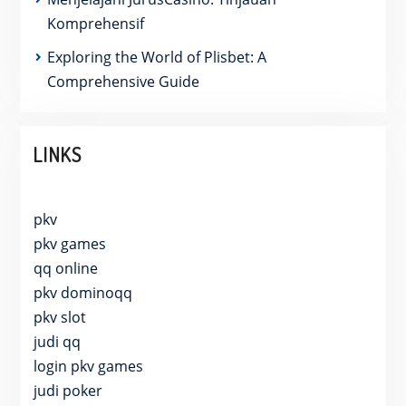
Komprehensif
Exploring the World of Plisbet: A
Comprehensive Guide
LINKS
pkv
pkv games
qq online
pkv dominoqq
pkv slot
judi qq
login pkv games
judi poker