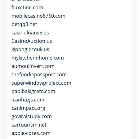
fluxetine.com
mobilecasino8760.com
betqq3.net
casinoloans5.us
CasinoAuction.us
kipooglecouk.us
mykitchennhome.com
aumoulinvert.com
thefoodiepassport.com
superwindowproject.com
papibakigrafo.com
icanhazjs.com
canimpact.org
goviralstudy.com
cartourism.net
apple-cores.com