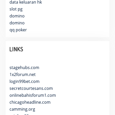
data keluaran hk
slot pg
domino
domino
qq poker
LINKS
stagehubs.com
1x2forum.net
login99bet.com
secretcourtesans.com
onlinebahisforum1.com
chicagoheadline.com
camming.org