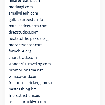
milaretreatnz.com
modaagi.com
smallvilleph.com
galiciasuroeste.info
batallasdeguerra.com
dregstudios.com
neatstuffhelpskids.org
moraessoccer.com
forochile.org
chart-track.com
wonderfultraveling.com
promocioname.net
wimaxworld.com
freeonlinecricketgames.net
bestcashing.biz
firerestrictions.us
archiesbrooklyn.com