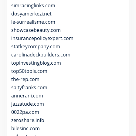
simracinglinks.com
dosyamerkezi.net
le-surrealisme.com
showcasebeauty.com
insurancepolicyexpert.com
statkeycompany.com
carolinadeckbuilders.com
topinvestingblog.com
top50tools.com
the-rep.com
saltyfranks.com
annerani.com
jazzatude.com
0022pa.com
zeroshare.info
bilesinc.com