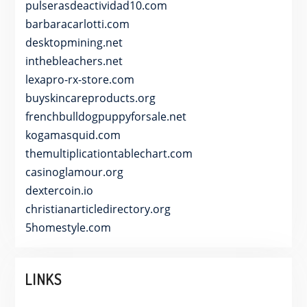
pulserasdeactividad10.com
barbaracarlotti.com
desktopmining.net
inthebleachers.net
lexapro-rx-store.com
buyskincareproducts.org
frenchbulldogpuppyforsale.net
kogamasquid.com
themultiplicationtablechart.com
casinoglamour.org
dextercoin.io
christianarticledirectory.org
5homestyle.com
LINKS