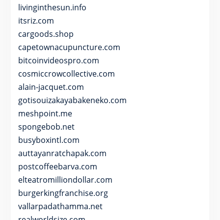
livinginthesun.info
itsriz.com
cargoods.shop
capetownacupuncture.com
bitcoinvideospro.com
cosmiccrowcollective.com
alain-jacquet.com
gotisouizakayabakeneko.com
meshpoint.me
spongebob.net
busyboxintl.com
auttayanratchapak.com
postcoffeebarva.com
elteatromilliondollar.com
burgerkingfranchise.org
vallarpadathamma.net
realworldsize.com