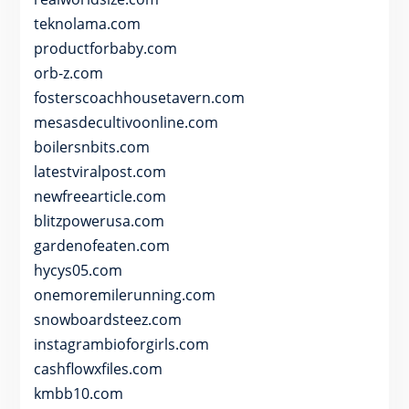
teknolama.com
productforbaby.com
orb-z.com
fosterscoachhousetavern.com
mesasdecultivoonline.com
boilersnbits.com
latestviralpost.com
newfreearticle.com
blitzpowerusa.com
gardenofeaten.com
hycys05.com
onemoremilerunning.com
snowboardsteez.com
instagrambioforgirls.com
cashflowxfiles.com
kmbb10.com