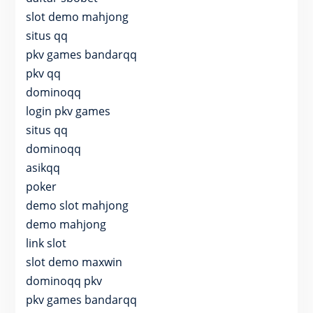
slot demo mahjong
situs qq
pkv games bandarqq
pkv qq
dominoqq
login pkv games
situs qq
dominoqq
asikqq
poker
demo slot mahjong
demo mahjong
link slot
slot demo maxwin
dominoqq pkv
pkv games bandarqq