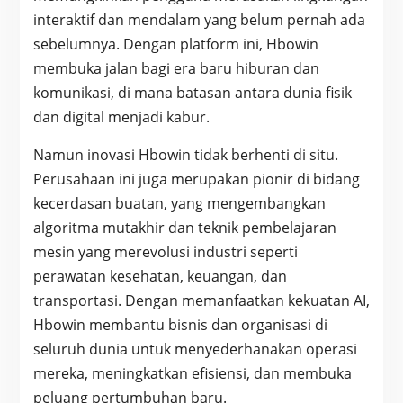
interaktif dan mendalam yang belum pernah ada
sebelumnya. Dengan platform ini, Hbowin
membuka jalan bagi era baru hiburan dan
komunikasi, di mana batasan antara dunia fisik
dan digital menjadi kabur.
Namun inovasi Hbowin tidak berhenti di situ.
Perusahaan ini juga merupakan pionir di bidang
kecerdasan buatan, yang mengembangkan
algoritma mutakhir dan teknik pembelajaran
mesin yang merevolusi industri seperti
perawatan kesehatan, keuangan, dan
transportasi. Dengan memanfaatkan kekuatan AI,
Hbowin membantu bisnis dan organisasi di
seluruh dunia untuk menyederhanakan operasi
mereka, meningkatkan efisiensi, dan membuka
peluang pertumbuhan baru.