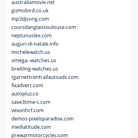
australiamovie.net
gizmobird.co.uk
mp3djsong.com
coursdanglaistoulouse.com
neptunuslex.com
auguri-di-natale.info
michelewatch.us
omega--watches.us
breitling-watches.us
tgarnettcentrallautoads.com
fixadvert.com
autopluz.co
save3time-c.com
vexonhcf.com
demos-pixelsparadise.com
mediatitude.com
prewarmotorcycles.com