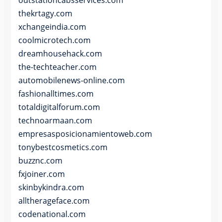
thekrtagy.com
xchangeindia.com
coolmicrotech.com
dreamhousehack.com
the-techteacher.com
automobilenews-online.com
fashionalltimes.com
totaldigitalforum.com
technoarmaan.com
empresasposicionamientoweb.com
tonybestcosmetics.com
buzznc.com
fxjoiner.com
skinbykindra.com
alltherageface.com
codenational.com