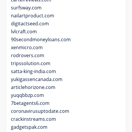
surfsway.com
nailartproduct.com
digitactseed.com
lvlcraft.com
90secondmoneyloans.com
xenmicro.com
rodrovers.com
tripssolution.com
satta-king-india.com
yukigassencanada.com
articlehorizone.com
yuqqbbzp.com
7betagents6.com
coronavirusuptodate.com
crackinstreams.com
gadgetspak.com