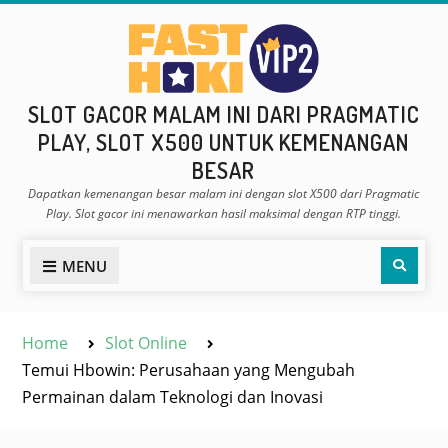
Skip
to
content
SLOT GACOR MALAM INI DARI PRAGMATIC
PLAY, SLOT X500 UNTUK KEMENANGAN
BESAR
Dapatkan kemenangan besar malam ini dengan slot X500 dari Pragmatic
Play. Slot gacor ini menawarkan hasil maksimal dengan RTP tinggi.
Sear
MENU
Home
Slot Online
Temui Hbowin: Perusahaan yang Mengubah
Permainan dalam Teknologi dan Inovasi