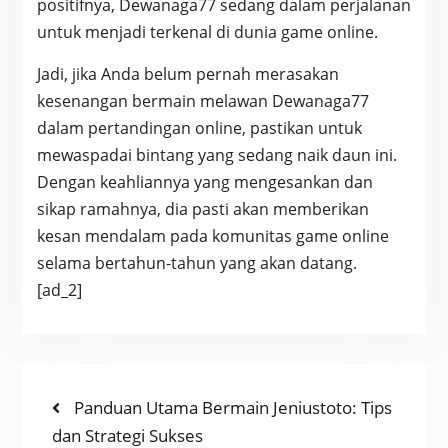
positifnya, Dewanaga77 sedang dalam perjalanan
untuk menjadi terkenal di dunia game online.
Jadi, jika Anda belum pernah merasakan
kesenangan bermain melawan Dewanaga77
dalam pertandingan online, pastikan untuk
mewaspadai bintang yang sedang naik daun ini.
Dengan keahliannya yang mengesankan dan
sikap ramahnya, dia pasti akan memberikan
kesan mendalam pada komunitas game online
selama bertahun-tahun yang akan datang.
[ad_2]
POST
Previous
Panduan Utama Bermain Jeniustoto: Tips
post:
dan Strategi Sukses
NAVIGATION