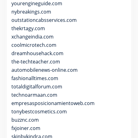
yourengineguide.com
nybreakings.com
outstationcabsservices.com
thekrtagy.com
xchangeindia.com
coolmicrotech.com
dreamhousehack.com
the-techteacher.com
automobilenews-online.com
fashionalltimes.com
totaldigitalforum.com
technoarmaan.com
empresasposicionamientoweb.com
tonybestcosmetics.com
buzznc.com
fxjoiner.com
skinbykindra.com