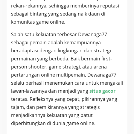
rekan-rekannya, sehingga memberinya reputasi
sebagai bintang yang sedang naik daun di
komunitas game online.
Salah satu kekuatan terbesar Dewanaga77
sebagai pemain adalah kemampuannya
beradaptasi dengan lingkungan dan strategi
permainan yang berbeda. Baik bermain first-
person shooter, game strategi, atau arena
pertarungan online multipemain, Dewanaga77
selalu berhasil menemukan cara untuk mengakali
lawan-lawannya dan menjadi yang
situs gacor
teratas. Refleksnya yang cepat, pikirannya yang
tajam, dan pemikirannya yang strategis
menjadikannya kekuatan yang patut
diperhitungkan di dunia game online.