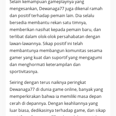
Selain kemampuan gameplaynya yang
mengesankan, Dewanaga77 juga dikenal ramah
dan positif terhadap pemain lain. Dia selalu
bersedia membantu rekan satu timnya,
memberikan nasihat kepada pemain baru, dan
terlibat dalam olok-olok persahabatan dengan
lawan-lawannya. Sikap positif ini telah
membantunya membangun komunitas sesama
gamer yang kuat dan suportif yang mengagumi
dan menghormati keterampilan dan
sportivitasnya.
Seiring dengan terus naiknya peringkat
Dewanaga77 di dunia game online, banyak yang
memperkirakan bahwa ia memiliki masa depan
cerah di depannya. Dengan keahliannya yang
luar biasa, dedikasinya terhadap game, dan sikap