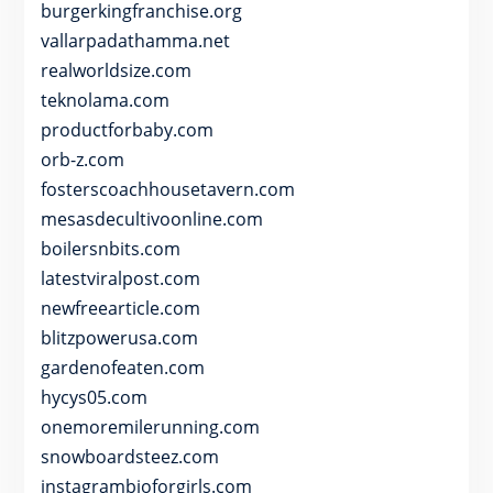
burgerkingfranchise.org
vallarpadathamma.net
realworldsize.com
teknolama.com
productforbaby.com
orb-z.com
fosterscoachhousetavern.com
mesasdecultivoonline.com
boilersnbits.com
latestviralpost.com
newfreearticle.com
blitzpowerusa.com
gardenofeaten.com
hycys05.com
onemoremilerunning.com
snowboardsteez.com
instagrambioforgirls.com