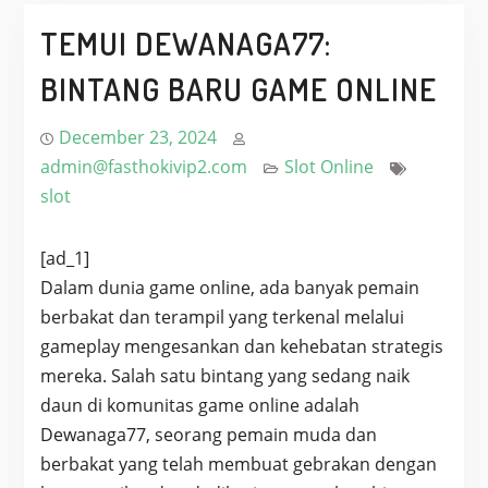
TEMUI DEWANAGA77:
BINTANG BARU GAME ONLINE
December 23, 2024
admin@fasthokivip2.com
Slot Online
slot
[ad_1]
Dalam dunia game online, ada banyak pemain
berbakat dan terampil yang terkenal melalui
gameplay mengesankan dan kehebatan strategis
mereka. Salah satu bintang yang sedang naik
daun di komunitas game online adalah
Dewanaga77, seorang pemain muda dan
berbakat yang telah membuat gebrakan dengan