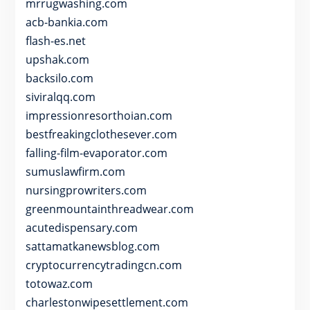
mrrugwashing.com
acb-bankia.com
flash-es.net
upshak.com
backsilo.com
siviralqq.com
impressionresorthoian.com
bestfreakingclothesever.com
falling-film-evaporator.com
sumuslawfirm.com
nursingprowriters.com
greenmountainthreadwear.com
acutedispensary.com
sattamatkanewsblog.com
cryptocurrencytradingcn.com
totowaz.com
charlestonwipesettlement.com