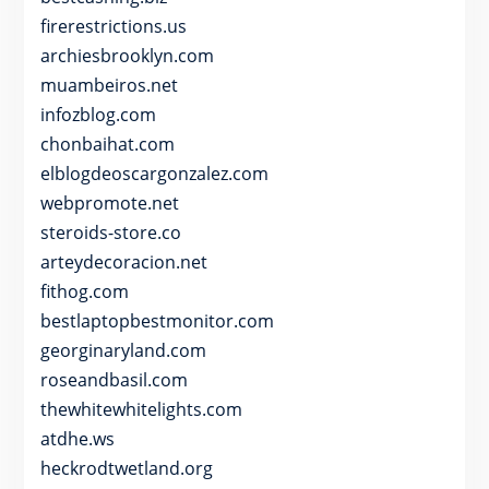
firerestrictions.us
archiesbrooklyn.com
muambeiros.net
infozblog.com
chonbaihat.com
elblogdeoscargonzalez.com
webpromote.net
steroids-store.co
arteydecoracion.net
fithog.com
bestlaptopbestmonitor.com
georginaryland.com
roseandbasil.com
thewhitewhitelights.com
atdhe.ws
heckrodtwetland.org