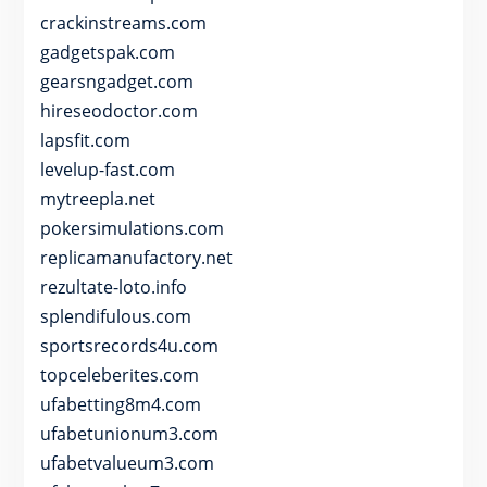
crackinstreams.com
gadgetspak.com
gearsngadget.com
hireseodoctor.com
lapsfit.com
levelup-fast.com
mytreepla.net
pokersimulations.com
replicamanufactory.net
rezultate-loto.info
splendifulous.com
sportsrecords4u.com
topceleberites.com
ufabetting8m4.com
ufabetunionum3.com
ufabetvalueum3.com