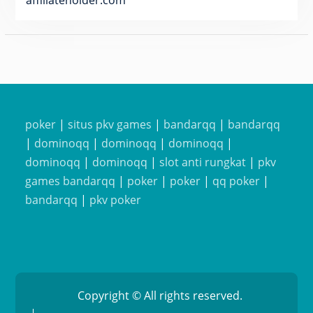
poker
|
situs pkv games
|
bandarqq
|
bandarqq
|
dominoqq
|
dominoqq
|
dominoqq
|
dominoqq
|
dominoqq
|
slot anti rungkat
|
pkv
games bandarqq
|
poker
|
poker
|
qq poker
|
bandarqq
|
pkv poker
Copyright © All rights reserved.