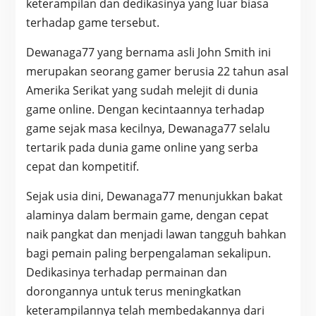
keterampilan dan dedikasinya yang luar biasa
terhadap game tersebut.
Dewanaga77 yang bernama asli John Smith ini
merupakan seorang gamer berusia 22 tahun asal
Amerika Serikat yang sudah melejit di dunia
game online. Dengan kecintaannya terhadap
game sejak masa kecilnya, Dewanaga77 selalu
tertarik pada dunia game online yang serba
cepat dan kompetitif.
Sejak usia dini, Dewanaga77 menunjukkan bakat
alaminya dalam bermain game, dengan cepat
naik pangkat dan menjadi lawan tangguh bahkan
bagi pemain paling berpengalaman sekalipun.
Dedikasinya terhadap permainan dan
dorongannya untuk terus meningkatkan
keterampilannya telah membedakannya dari