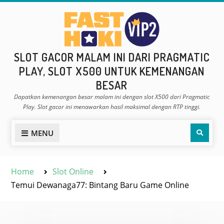
Skip
to
content
SLOT GACOR MALAM INI DARI PRAGMATIC
PLAY, SLOT X500 UNTUK KEMENANGAN
BESAR
Dapatkan kemenangan besar malam ini dengan slot X500 dari Pragmatic
Play. Slot gacor ini menawarkan hasil maksimal dengan RTP tinggi.
Sear
MENU
Home
Slot Online
Temui Dewanaga77: Bintang Baru Game Online