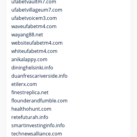
ufabetvaultm7.com
ufabetvillageum7.com
ufabetvoicem3.com
waveufabetm4.com
wayang88.net
websiteufabetm4.com
whiteufabetm4.com
anikalappy.com
dininghelsinki.info
duanfrescariverside.info
etilerx.com
finestreplica.net
flounderandfumble.com
healthohunt.com
retefuturah.info
smartinvestinginfo.info
technewsalliance.com