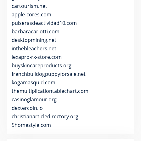
cartourism.net
apple-cores.com
pulserasdeactividad10.com
barbaracarlotti.com
desktopmining.net
inthebleachers.net
lexapro-rx-store.com
buyskincareproducts.org
frenchbulldogpuppyforsale.net
kogamasquid.com
themultiplicationtablechart.com
casinoglamour.org
dextercoin.io
christianarticledirectory.org
5homestyle.com