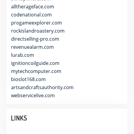
alltherageface.com
codenational.com
progameexplorer.com
rockislandroastery.com
directselling-pro.com
revenuealarm.com
lurab.com
ignitioncoilguide.com
mytechcomputer.com
bioslot168.com
artsandcraftsauthority.com
webservicelive.com
LINKS