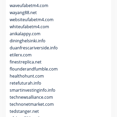
waveufabetm4.com
wayang88.net
websiteufabetm4.com
whiteufabetm4.com
anikalappy.com
dininghelsinki.info
duanfrescariverside.info
etilerx.com
finestreplica.net
flounderandfumble.com
healthohunt.com
retefuturah.info
smartinvestinginfo.info
technewsalliance.com
technonetmarket.com
tedstanger.net