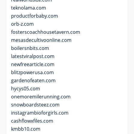
teknolama.com
productforbaby.com
orb-z.com
fosterscoachhousetavern.com
mesasdecultivoonline.com
boilersnbits.com
latestviralpost.com
newfreearticle.com
blitzpowerusa.com
gardenofeaten.com
hycys05.com
onemoremilerunning.com
snowboardsteez.com
instagrambioforgirls.com
cashflowxfiles.com
kmbb10.com