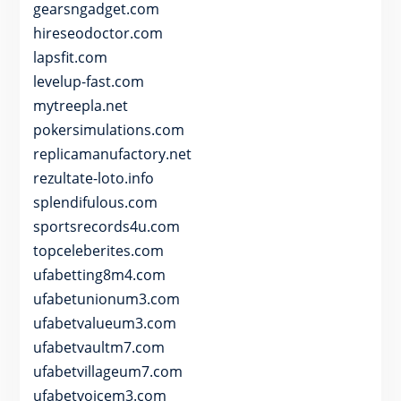
gearsngadget.com
hireseodoctor.com
lapsfit.com
levelup-fast.com
mytreepla.net
pokersimulations.com
replicamanufactory.net
rezultate-loto.info
splendifulous.com
sportsrecords4u.com
topceleberites.com
ufabetting8m4.com
ufabetunionum3.com
ufabetvalueum3.com
ufabetvaultm7.com
ufabetvillageum7.com
ufabetvoicem3.com