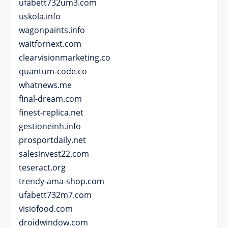
ufabett732um3.com
uskola.info
wagonpaints.info
waitfornext.com
clearvisionmarketing.co
quantum-code.co
whatnews.me
final-dream.com
finest-replica.net
gestioneinh.info
prosportdaily.net
salesinvest22.com
teseract.org
trendy-ama-shop.com
ufabett732m7.com
visiofood.com
droidwindow.com