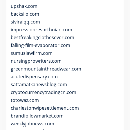
upshak.com
backsilo.com
siviralqq.com
impressionresorthoian.com
bestfreakingclothesever.com
falling-film-evaporator.com
sumuslawfirm.com
nursingprowriters.com
greenmountainthreadwear.com
acutedispensary.com
sattamatkanewsblog.com
cryptocurrencytradingcn.com
totowaz.com
charlestonwipesettlement.com
brandfollowmarket.com
weeklyjobnews.com