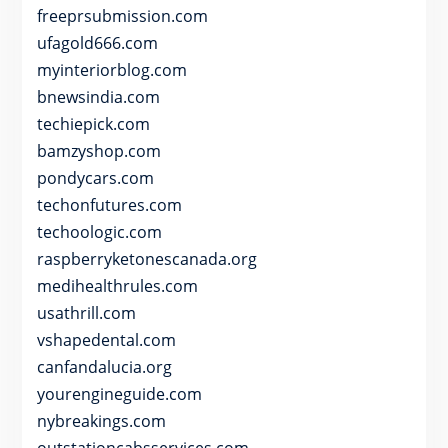
freeprsubmission.com
ufagold666.com
myinteriorblog.com
bnewsindia.com
techiepick.com
bamzyshop.com
pondycars.com
techonfutures.com
techoologic.com
raspberryketonescanada.org
medihealthrules.com
usathrill.com
vshapedental.com
canfandalucia.org
yourengineguide.com
nybreakings.com
outstationcabsservices.com