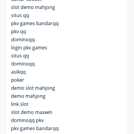
slot demo mahjong
situs qq
pkv games bandarqq
pkv qq
dominoqq
login pkv games
situs qq
dominoqq
asikqq
poker
demo slot mahjong
demo mahjong
link slot
slot demo maxwin
dominoqq pkv
pkv games bandarqq