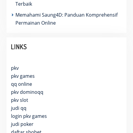
Terbaik
Memahami Saung4D: Panduan Komprehensif
Permainan Online
LINKS
pkv
pkv games
qq online
pkv dominoqq
pkv slot
judi qq
login pkv games
judi poker
daftar sbobet