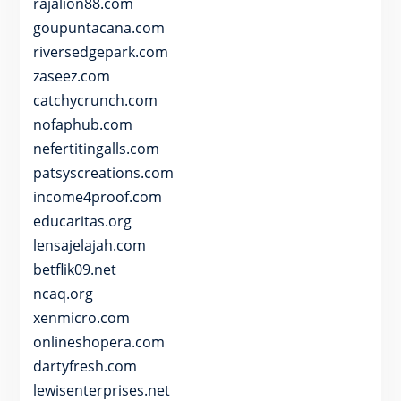
rajalion88.com
goupuntacana.com
riversedgepark.com
zaseez.com
catchycrunch.com
nofaphub.com
nefertitingalls.com
patsyscreations.com
income4proof.com
educaritas.org
lensajelajah.com
betflik09.net
ncaq.org
xenmicro.com
onlineshopera.com
dartyfresh.com
lewisenterprises.net