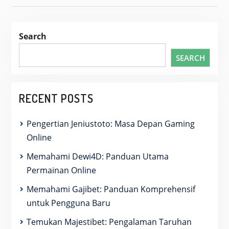
Search
SEARCH
RECENT POSTS
Pengertian Jeniustoto: Masa Depan Gaming
Online
Memahami Dewi4D: Panduan Utama
Permainan Online
Memahami Gajibet: Panduan Komprehensif
untuk Pengguna Baru
Temukan Majestibet: Pengalaman Taruhan