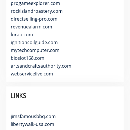
progameexplorer.com
rockislandroastery.com
directselling-pro.com
revenuealarm.com
lurab.com
ignitioncoilguide.com
mytechcomputer.com
bioslot168.com
artsandcraftsauthority.com
webservicelive.com
LINKS
jimsfamousbbq.com
libertywalk-usa.com