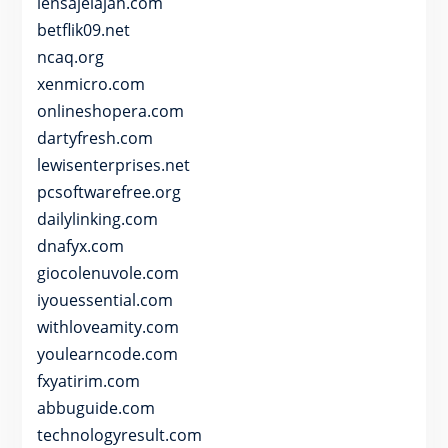
lensajelajah.com
betflik09.net
ncaq.org
xenmicro.com
onlineshopera.com
dartyfresh.com
lewisenterprises.net
pcsoftwarefree.org
dailylinking.com
dnafyx.com
giocolenuvole.com
iyouessential.com
withloveamity.com
youlearncode.com
fxyatirim.com
abbuguide.com
technologyresult.com