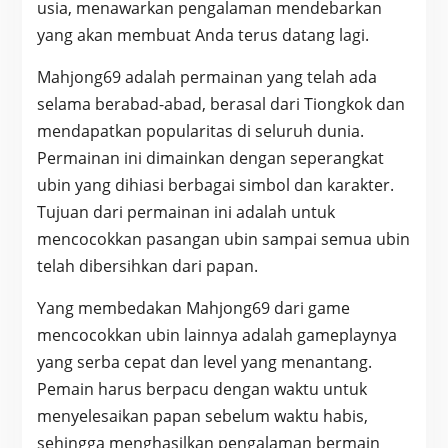
usia, menawarkan pengalaman mendebarkan
yang akan membuat Anda terus datang lagi.
Mahjong69 adalah permainan yang telah ada
selama berabad-abad, berasal dari Tiongkok dan
mendapatkan popularitas di seluruh dunia.
Permainan ini dimainkan dengan seperangkat
ubin yang dihiasi berbagai simbol dan karakter.
Tujuan dari permainan ini adalah untuk
mencocokkan pasangan ubin sampai semua ubin
telah dibersihkan dari papan.
Yang membedakan Mahjong69 dari game
mencocokkan ubin lainnya adalah gameplaynya
yang serba cepat dan level yang menantang.
Pemain harus berpacu dengan waktu untuk
menyelesaikan papan sebelum waktu habis,
sehingga menghasilkan pengalaman bermain