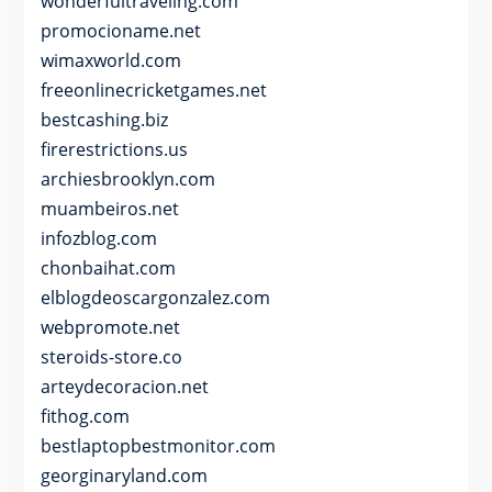
wonderfultraveling.com
promocioname.net
wimaxworld.com
freeonlinecricketgames.net
bestcashing.biz
firerestrictions.us
archiesbrooklyn.com
muambeiros.net
infozblog.com
chonbaihat.com
elblogdeoscargonzalez.com
webpromote.net
steroids-store.co
arteydecoracion.net
fithog.com
bestlaptopbestmonitor.com
georginaryland.com