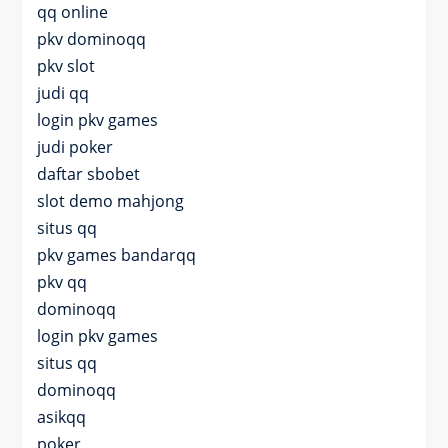
qq online
pkv dominoqq
pkv slot
judi qq
login pkv games
judi poker
daftar sbobet
slot demo mahjong
situs qq
pkv games bandarqq
pkv qq
dominoqq
login pkv games
situs qq
dominoqq
asikqq
poker