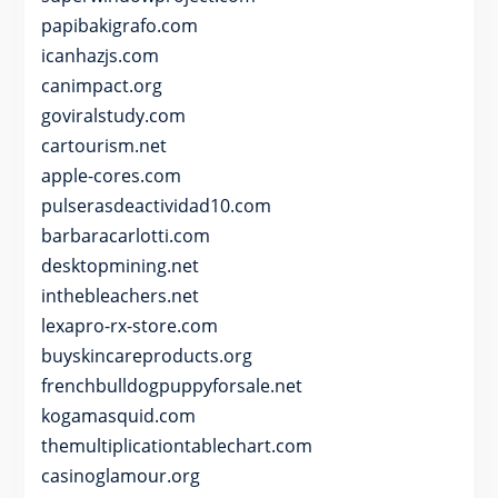
papibakigrafo.com
icanhazjs.com
canimpact.org
goviralstudy.com
cartourism.net
apple-cores.com
pulserasdeactividad10.com
barbaracarlotti.com
desktopmining.net
inthebleachers.net
lexapro-rx-store.com
buyskincareproducts.org
frenchbulldogpuppyforsale.net
kogamasquid.com
themultiplicationtablechart.com
casinoglamour.org