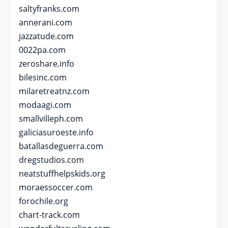
saltyfranks.com
annerani.com
jazzatude.com
0022pa.com
zeroshare.info
bilesinc.com
milaretreatnz.com
modaagi.com
smallvilleph.com
galiciasuroeste.info
batallasdeguerra.com
dregstudios.com
neatstuffhelpskids.org
moraessoccer.com
forochile.org
chart-track.com