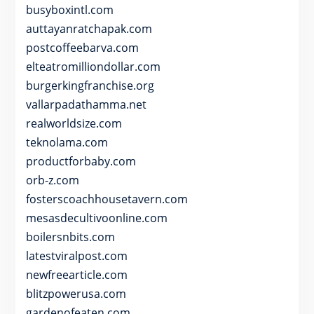
busyboxintl.com
auttayanratchapak.com
postcoffeebarva.com
elteatromilliondollar.com
burgerkingfranchise.org
vallarpadathamma.net
realworldsize.com
teknolama.com
productforbaby.com
orb-z.com
fosterscoachhousetavern.com
mesasdecultivoonline.com
boilersnbits.com
latestviralpost.com
newfreearticle.com
blitzpowerusa.com
gardenofeaten.com