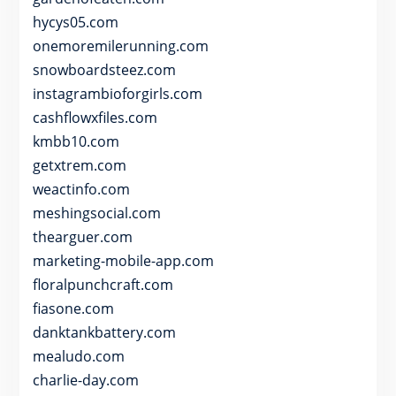
hycys05.com
onemoremilerunning.com
snowboardsteez.com
instagrambioforgirls.com
cashflowxfiles.com
kmbb10.com
getxtrem.com
weactinfo.com
meshingsocial.com
thearguer.com
marketing-mobile-app.com
floralpunchcraft.com
fiasone.com
danktankbattery.com
mealudo.com
charlie-day.com