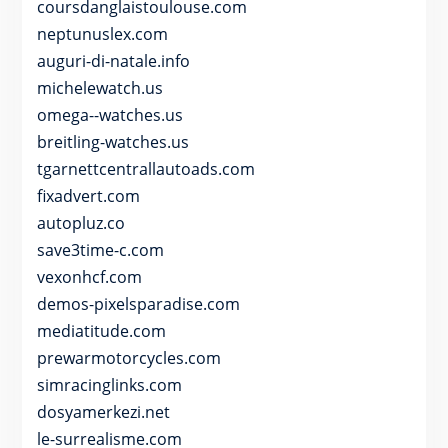
coursdanglaistoulouse.com
neptunuslex.com
auguri-di-natale.info
michelewatch.us
omega--watches.us
breitling-watches.us
tgarnettcentrallautoads.com
fixadvert.com
autopluz.co
save3time-c.com
vexonhcf.com
demos-pixelsparadise.com
mediatitude.com
prewarmotorcycles.com
simracinglinks.com
dosyamerkezi.net
le-surrealisme.com