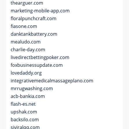
thearguer.com
marketing-mobile-app.com
floralpunchcraft.com
fiasone.com
danktankbattery.com
mealudo.com
charlie-day.com
livedirectbettingpoker.com
foxbusinessupdate.com
lovedaddy.org
integrativemedicalmassageplano.com
mrrugwashing.com
acb-bankia.com
flash-es.net
upshak.com
backsilo.com
siviralqq.com