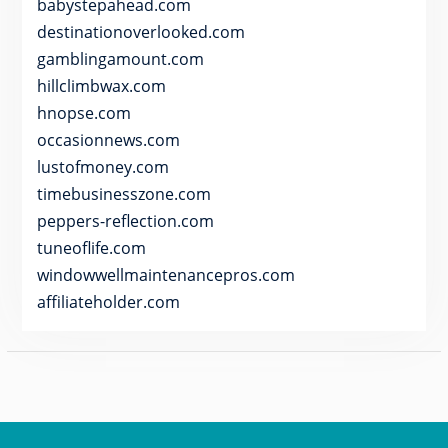
babystepahead.com
destinationoverlooked.com
gamblingamount.com
hillclimbwax.com
hnopse.com
occasionnews.com
lustofmoney.com
timebusinesszone.com
peppers-reflection.com
tuneoflife.com
windowwellmaintenancepros.com
affiliateholder.com