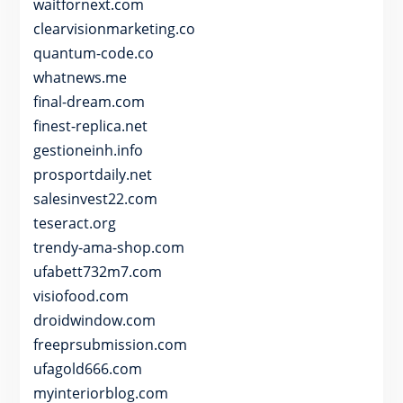
waitfornext.com
clearvisionmarketing.co
quantum-code.co
whatnews.me
final-dream.com
finest-replica.net
gestioneinh.info
prosportdaily.net
salesinvest22.com
teseract.org
trendy-ama-shop.com
ufabett732m7.com
visiofood.com
droidwindow.com
freeprsubmission.com
ufagold666.com
myinteriorblog.com