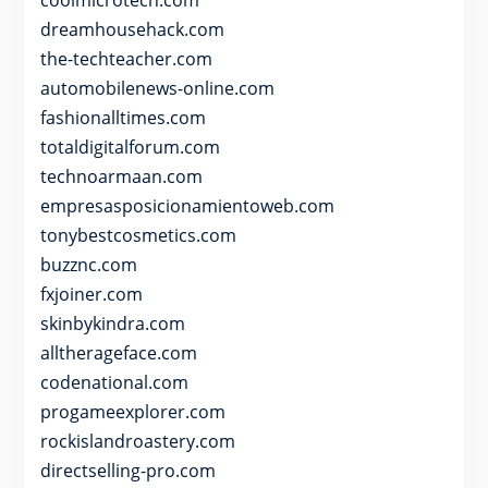
dreamhousehack.com
the-techteacher.com
automobilenews-online.com
fashionalltimes.com
totaldigitalforum.com
technoarmaan.com
empresasposicionamientoweb.com
tonybestcosmetics.com
buzznc.com
fxjoiner.com
skinbykindra.com
alltherageface.com
codenational.com
progameexplorer.com
rockislandroastery.com
directselling-pro.com