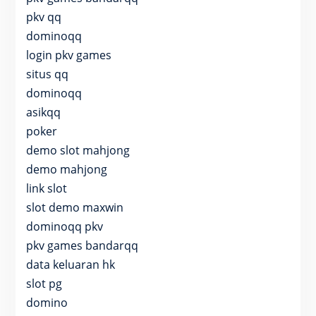
pkv qq
dominoqq
login pkv games
situs qq
dominoqq
asikqq
poker
demo slot mahjong
demo mahjong
link slot
slot demo maxwin
dominoqq pkv
pkv games bandarqq
data keluaran hk
slot pg
domino