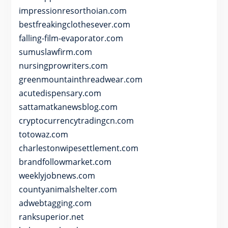
impressionresorthoian.com
bestfreakingclothesever.com
falling-film-evaporator.com
sumuslawfirm.com
nursingprowriters.com
greenmountainthreadwear.com
acutedispensary.com
sattamatkanewsblog.com
cryptocurrencytradingcn.com
totowaz.com
charlestonwipesettlement.com
brandfollowmarket.com
weeklyjobnews.com
countyanimalshelter.com
adwebtagging.com
ranksuperior.net