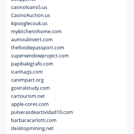
casinoloans5.us
CasinoAuction.us
kipooglecouk.us
mykitchennhome.com
aumoulinvert.com
thefoodiepassport.com
superwindowproject.com
papibakigrafo.com
icanhazjs.com
canimpact.org
goviralstudy.com
cartourism.net
apple-cores.com
pulserasdeactividad10.com
barbaracarlotti.com
desktopmining.net