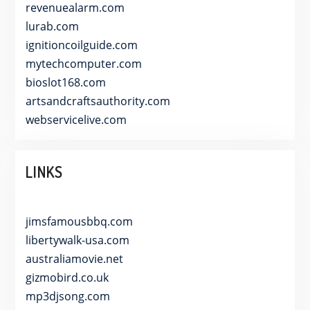
revenuealarm.com
lurab.com
ignitioncoilguide.com
mytechcomputer.com
bioslot168.com
artsandcraftsauthority.com
webservicelive.com
LINKS
jimsfamousbbq.com
libertywalk-usa.com
australiamovie.net
gizmobird.co.uk
mp3djsong.com