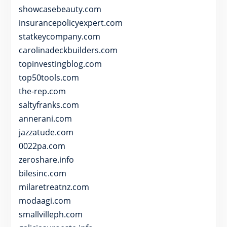
showcasebeauty.com
insurancepolicyexpert.com
statkeycompany.com
carolinadeckbuilders.com
topinvestingblog.com
top50tools.com
the-rep.com
saltyfranks.com
annerani.com
jazzatude.com
0022pa.com
zeroshare.info
bilesinc.com
milaretreatnz.com
modaagi.com
smallvilleph.com