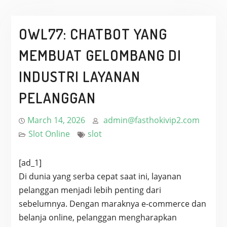
OWL77: CHATBOT YANG
MEMBUAT GELOMBANG DI
INDUSTRI LAYANAN
PELANGGAN
March 14, 2026
admin@fasthokivip2.com
Slot Online
slot
[ad_1]
Di dunia yang serba cepat saat ini, layanan
pelanggan menjadi lebih penting dari
sebelumnya. Dengan maraknya e-commerce dan
belanja online, pelanggan mengharapkan