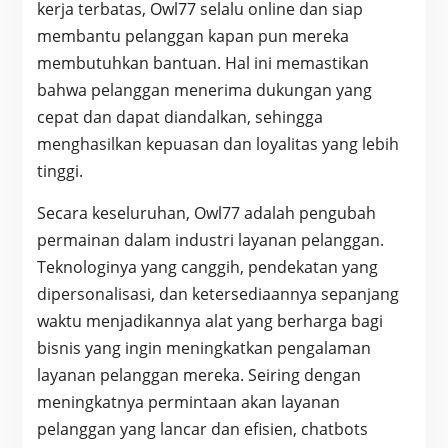
kerja terbatas, Owl77 selalu online dan siap
membantu pelanggan kapan pun mereka
membutuhkan bantuan. Hal ini memastikan
bahwa pelanggan menerima dukungan yang
cepat dan dapat diandalkan, sehingga
menghasilkan kepuasan dan loyalitas yang lebih
tinggi.
Secara keseluruhan, Owl77 adalah pengubah
permainan dalam industri layanan pelanggan.
Teknologinya yang canggih, pendekatan yang
dipersonalisasi, dan ketersediaannya sepanjang
waktu menjadikannya alat yang berharga bagi
bisnis yang ingin meningkatkan pengalaman
layanan pelanggan mereka. Seiring dengan
meningkatnya permintaan akan layanan
pelanggan yang lancar dan efisien, chatbots