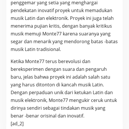
penggemar yang setia yang menghargai
pendekatan inovatif proyek untuk memadukan
musik Latin dan elektronik. Proyek ini juga telah
menerima pujian kritis, dengan banyak kritikus
musik memuji Monte77 karena suaranya yang
segar dan menarik yang mendorong batas -batas
musik Latin tradisional.
Ketika Monte77 terus berevolusi dan
bereksperimen dengan suara dan pengaruh
baru, jelas bahwa proyek ini adalah salah satu
yang harus ditonton di kancah musik Latin.
Dengan perpaduan unik dari ketukan Latin dan
musik elektronik, Monte77 mengukir ceruk untuk
dirinya sendiri sebagai tindakan musik yang
benar -benar orisinal dan inovatif.
[ad_2]