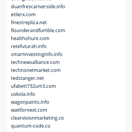
duanfrescariverside.info
etilerx.com
finestreplica.net
flounderandfumble.com
healthohunt.com
retefuturah.info
smartinvestinginfo.info
technewsalliance.com
technonetmarket.com
tedstanger.net
ufabett732um3.com
uskola.info
wagonpaints.info
waitfornext.com
clearvisionmarketing.co
quantum-code.co