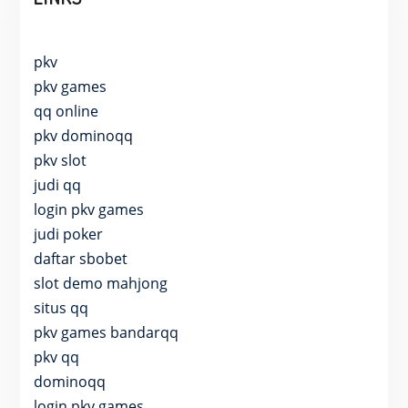
pkv
pkv games
qq online
pkv dominoqq
pkv slot
judi qq
login pkv games
judi poker
daftar sbobet
slot demo mahjong
situs qq
pkv games bandarqq
pkv qq
dominoqq
login pkv games