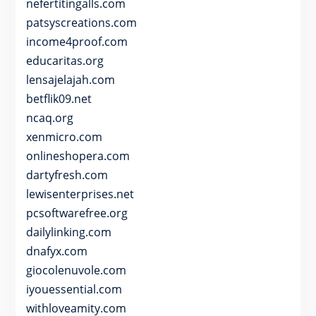
nefertitingalls.com
patsyscreations.com
income4proof.com
educaritas.org
lensajelajah.com
betflik09.net
ncaq.org
xenmicro.com
onlineshopera.com
dartyfresh.com
lewisenterprises.net
pcsoftwarefree.org
dailylinking.com
dnafyx.com
giocolenuvole.com
iyouessential.com
withloveamity.com