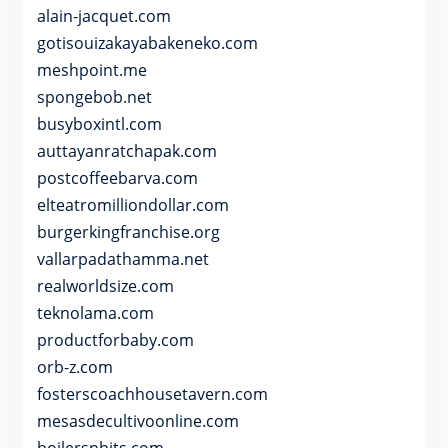
alain-jacquet.com
gotisouizakayabakeneko.com
meshpoint.me
spongebob.net
busyboxintl.com
auttayanratchapak.com
postcoffeebarva.com
elteatromilliondollar.com
burgerkingfranchise.org
vallarpadathamma.net
realworldsize.com
teknolama.com
productforbaby.com
orb-z.com
fosterscoachhousetavern.com
mesasdecultivoonline.com
boilersnbits.com