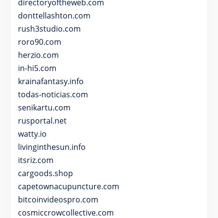
directoryoftheweb.com
donttellashton.com
rush3studio.com
roro90.com
herzio.com
in-hi5.com
krainafantasy.info
todas-noticias.com
senikartu.com
rusportal.net
watty.io
livinginthesun.info
itsriz.com
cargoods.shop
capetownacupuncture.com
bitcoinvideospro.com
cosmiccrowcollective.com