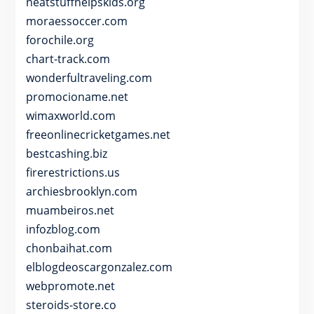
neatstuffhelpskids.org
moraessoccer.com
forochile.org
chart-track.com
wonderfultraveling.com
promocioname.net
wimaxworld.com
freeonlinecricketgames.net
bestcashing.biz
firerestrictions.us
archiesbrooklyn.com
muambeiros.net
infozblog.com
chonbaihat.com
elblogdeoscargonzalez.com
webpromote.net
steroids-store.co