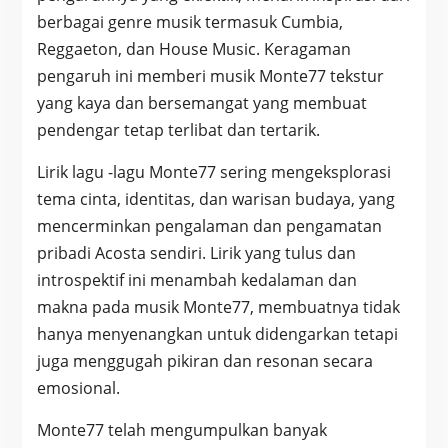
berbagai genre musik termasuk Cumbia,
Reggaeton, dan House Music. Keragaman
pengaruh ini memberi musik Monte77 tekstur
yang kaya dan bersemangat yang membuat
pendengar tetap terlibat dan tertarik.
Lirik lagu -lagu Monte77 sering mengeksplorasi
tema cinta, identitas, dan warisan budaya, yang
mencerminkan pengalaman dan pengamatan
pribadi Acosta sendiri. Lirik yang tulus dan
introspektif ini menambah kedalaman dan
makna pada musik Monte77, membuatnya tidak
hanya menyenangkan untuk didengarkan tetapi
juga menggugah pikiran dan resonan secara
emosional.
Monte77 telah mengumpulkan banyak