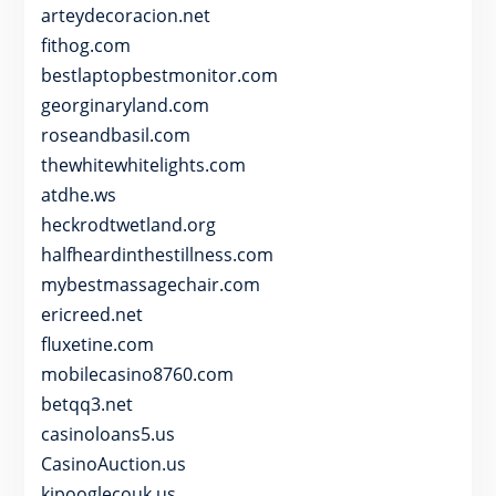
arteydecoracion.net
fithog.com
bestlaptopbestmonitor.com
georginaryland.com
roseandbasil.com
thewhitewhitelights.com
atdhe.ws
heckrodtwetland.org
halfheardinthestillness.com
mybestmassagechair.com
ericreed.net
fluxetine.com
mobilecasino8760.com
betqq3.net
casinoloans5.us
CasinoAuction.us
kipooglecouk.us