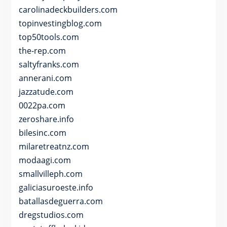
carolinadeckbuilders.com
topinvestingblog.com
top50tools.com
the-rep.com
saltyfranks.com
annerani.com
jazzatude.com
0022pa.com
zeroshare.info
bilesinc.com
milaretreatnz.com
modaagi.com
smallvilleph.com
galiciasuroeste.info
batallasdeguerra.com
dregstudios.com