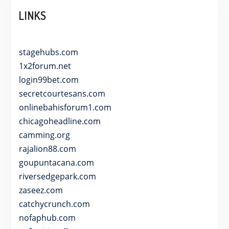
LINKS
stagehubs.com
1x2forum.net
login99bet.com
secretcourtesans.com
onlinebahisforum1.com
chicagoheadline.com
camming.org
rajalion88.com
goupuntacana.com
riversedgepark.com
zaseez.com
catchycrunch.com
nofaphub.com