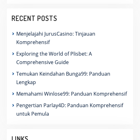
RECENT POSTS
Menjelajahi JurusCasino: Tinjauan
Komprehensif
Exploring the World of Plisbet: A
Comprehensive Guide
Temukan Keindahan Bunga99: Panduan
Lengkap
Memahami Winlose99: Panduan Komprehensif
Pengertian Parlay4D: Panduan Komprehensif
untuk Pemula
LINKS