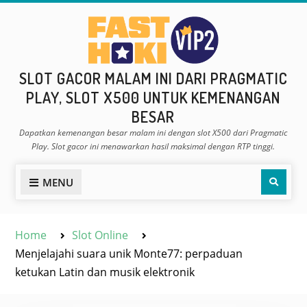
Skip
to
content
SLOT GACOR MALAM INI DARI PRAGMATIC
PLAY, SLOT X500 UNTUK KEMENANGAN
BESAR
Dapatkan kemenangan besar malam ini dengan slot X500 dari Pragmatic
Play. Slot gacor ini menawarkan hasil maksimal dengan RTP tinggi.
Sear
MENU
Home
Slot Online
Menjelajahi suara unik Monte77: perpaduan
ketukan Latin dan musik elektronik