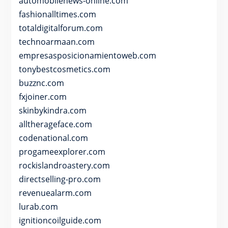
automobilenews-online.com
fashionalltimes.com
totaldigitalforum.com
technoarmaan.com
empresasposicionamientoweb.com
tonybestcosmetics.com
buzznc.com
fxjoiner.com
skinbykindra.com
alltherageface.com
codenational.com
progameexplorer.com
rockislandroastery.com
directselling-pro.com
revenuealarm.com
lurab.com
ignitioncoilguide.com