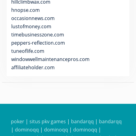
hillclimbwax.com
hnopse.com
occasionnews.com
lustofmoney.com
timebusinesszone.com
peppers-reflection.com
tuneoflife.com
windowwellmaintenancepros.com
affiliateholder.com
poker
|
situs pkv games
|
bandarqq
|
bandarqq
|
dominoqq
|
dominoqq
|
dominoqq
|