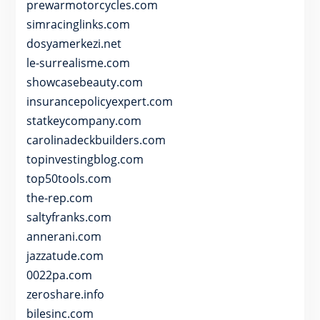
prewarmotorcycles.com
simracinglinks.com
dosyamerkezi.net
le-surrealisme.com
showcasebeauty.com
insurancepolicyexpert.com
statkeycompany.com
carolinadeckbuilders.com
topinvestingblog.com
top50tools.com
the-rep.com
saltyfranks.com
annerani.com
jazzatude.com
0022pa.com
zeroshare.info
bilesinc.com