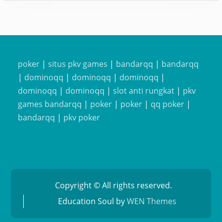
poker
|
situs pkv games
|
bandarqq
|
bandarqq
|
dominoqq
|
dominoqq
|
dominoqq
|
dominoqq
|
dominoqq
|
slot anti rungkat
|
pkv
games bandarqq
|
poker
|
poker
|
qq poker
|
bandarqq
|
pkv poker
Copyright © All rights reserved.
Education Soul by
WEN Themes