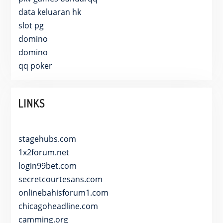
data keluaran hk
slot pg
domino
domino
qq poker
LINKS
stagehubs.com
1x2forum.net
login99bet.com
secretcourtesans.com
onlinebahisforum1.com
chicagoheadline.com
camming.org