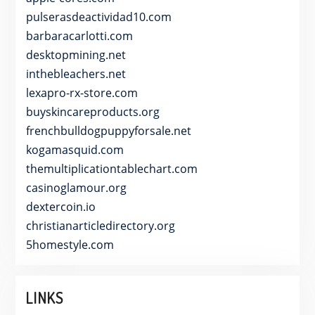
pulserasdeactividad10.com
barbaracarlotti.com
desktopmining.net
inthebleachers.net
lexapro-rx-store.com
buyskincareproducts.org
frenchbulldogpuppyforsale.net
kogamasquid.com
themultiplicationtablechart.com
casinoglamour.org
dextercoin.io
christianarticledirectory.org
5homestyle.com
LINKS