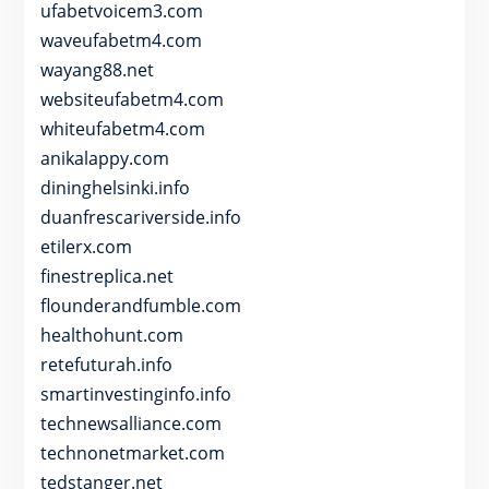
ufabetvoicem3.com
waveufabetm4.com
wayang88.net
websiteufabetm4.com
whiteufabetm4.com
anikalappy.com
dininghelsinki.info
duanfrescariverside.info
etilerx.com
finestreplica.net
flounderandfumble.com
healthohunt.com
retefuturah.info
smartinvestinginfo.info
technewsalliance.com
technonetmarket.com
tedstanger.net