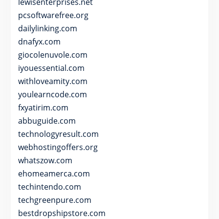
lewisenterprises.net
pcsoftwarefree.org
dailylinking.com
dnafyx.com
giocolenuvole.com
iyouessential.com
withloveamity.com
youlearncode.com
fxyatirim.com
abbuguide.com
technologyresult.com
webhostingoffers.org
whatszow.com
ehomeamerca.com
techintendo.com
techgreenpure.com
bestdropshipstore.com