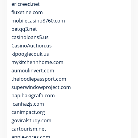
ericreed.net
fluxetine.com
mobilecasino8760.com
betqq3.net
casinoloans5.us
CasinoAuction.us
kipooglecouk.us
mykitchennhome.com
aumoulinvert.com
thefoodiepassport.com
superwindowproject.com
papibakigrafo.com
icanhazjs.com
canimpact.org
goviralstudy.com
cartourism.net
apple-cores.com