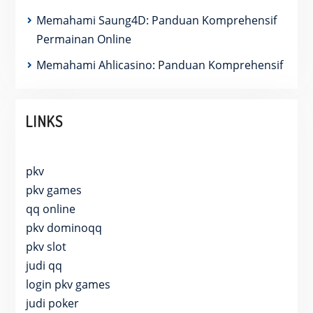
Memahami Saung4D: Panduan Komprehensif
Permainan Online
Memahami Ahlicasino: Panduan Komprehensif
LINKS
pkv
pkv games
qq online
pkv dominoqq
pkv slot
judi qq
login pkv games
judi poker