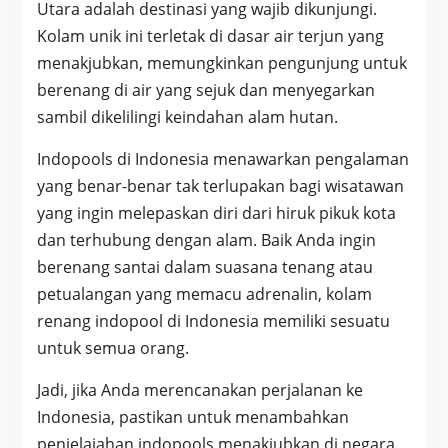
Utara adalah destinasi yang wajib dikunjungi.
Kolam unik ini terletak di dasar air terjun yang
menakjubkan, memungkinkan pengunjung untuk
berenang di air yang sejuk dan menyegarkan
sambil dikelilingi keindahan alam hutan.
Indopools di Indonesia menawarkan pengalaman
yang benar-benar tak terlupakan bagi wisatawan
yang ingin melepaskan diri dari hiruk pikuk kota
dan terhubung dengan alam. Baik Anda ingin
berenang santai dalam suasana tenang atau
petualangan yang memacu adrenalin, kolam
renang indopool di Indonesia memiliki sesuatu
untuk semua orang.
Jadi, jika Anda merencanakan perjalanan ke
Indonesia, pastikan untuk menambahkan
penjelajahan indopools menakjubkan di negara