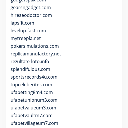
gearsngadget.com
hireseodoctor.com
lapsfit.com
levelup-fast.com
mytreepla.net
pokersimulations.com
replicamanufactory.net
rezultate-loto.info
splendifulous.com
sportsrecords4u.com
topceleberites.com
ufabetting8m4.com
ufabetunionum3.com
ufabetvalueum3.com
ufabetvaultm7.com
ufabetvillageum7.com