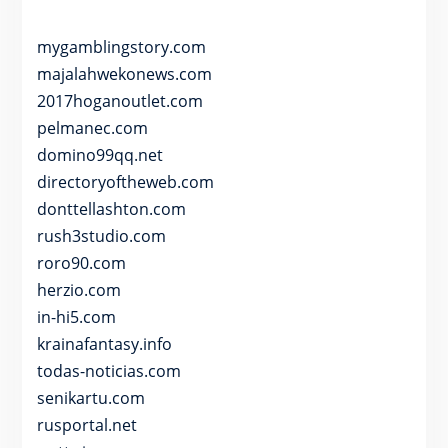
mygamblingstory.com
majalahwekonews.com
2017hoganoutlet.com
pelmanec.com
domino99qq.net
directoryoftheweb.com
donttellashton.com
rush3studio.com
roro90.com
herzio.com
in-hi5.com
krainafantasy.info
todas-noticias.com
senikartu.com
rusportal.net