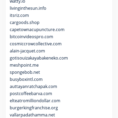
watty.io
livinginthesun.info
itsriz.com
cargoods.shop
capetownacupuncture.com
bitcoinvideospro.com
cosmiccrowcollective.com
alain-jacquet.com
gotisouizakayabakeneko.com
meshpoint.me
spongebob.net
busyboxintl.com
auttayanratchapak.com
postcoffeebarva.com
elteatromilliondollar.com
burgerkingfranchise.org
vallarpadathamma.net