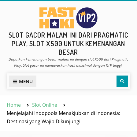
Skip
to
content
SLOT GACOR MALAM INI DARI PRAGMATIC
PLAY, SLOT X500 UNTUK KEMENANGAN
BESAR
Dapatkan kemenangan besar malam ini dengan slot X500 dari Pragmatic
Play. Slot gacor ini menawarkan hasil maksimal dengan RTP tinggi.
Sear
MENU
Home
Slot Online
Menjelajahi Indopools Menakjubkan di Indonesia:
Destinasi yang Wajib Dikunjungi