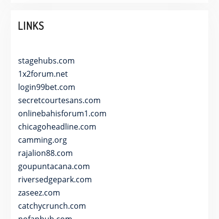
LINKS
stagehubs.com
1x2forum.net
login99bet.com
secretcourtesans.com
onlinebahisforum1.com
chicagoheadline.com
camming.org
rajalion88.com
goupuntacana.com
riversedgepark.com
zaseez.com
catchycrunch.com
nofaphub.com