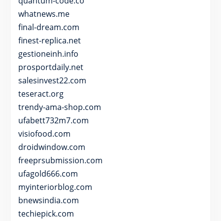
quantum-code.co
whatnews.me
final-dream.com
finest-replica.net
gestioneinh.info
prosportdaily.net
salesinvest22.com
teseract.org
trendy-ama-shop.com
ufabett732m7.com
visiofood.com
droidwindow.com
freeprsubmission.com
ufagold666.com
myinteriorblog.com
bnewsindia.com
techiepick.com