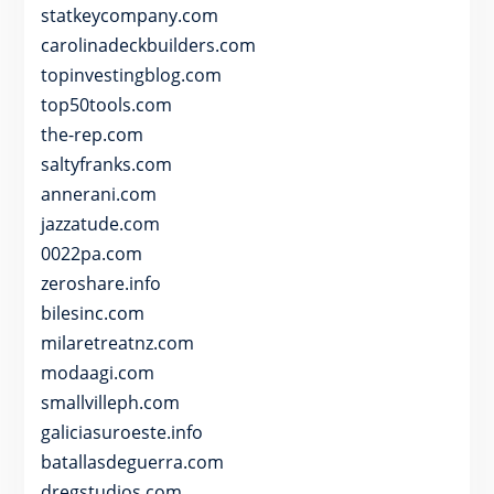
statkeycompany.com
carolinadeckbuilders.com
topinvestingblog.com
top50tools.com
the-rep.com
saltyfranks.com
annerani.com
jazzatude.com
0022pa.com
zeroshare.info
bilesinc.com
milaretreatnz.com
modaagi.com
smallvilleph.com
galiciasuroeste.info
batallasdeguerra.com
dregstudios.com