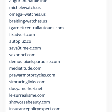
auguri-di-natale.info
michelewatch.us
omega--watches.us
breitling-watches.us
tgarnettcentrallautoads.com
fixadvert.com
autopluz.co
save3time-c.com
vexonhcf.com
demos-pixelsparadise.com
mediatitude.com
prewarmotorcycles.com
simracinglinks.com
dosyamerkezi.net
le-surrealisme.com
showcasebeauty.com
insurancepolicyexpert.com