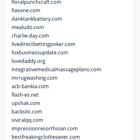
floralpunchcraft.com
fiasone.com
danktankbattery.com
mealudo.com
charlie-day.com
livedirectbettingpoker.com
foxbusinessupdate.com
lovedaddy.org
integrativemedicalmassageplano.com
mrrugwashing.com
acb-bankia.com
flash-es.net
upshak.com
backsilo.com
siviralqq.com
impressionresorthoian.com
bestfreakingclothesever.com