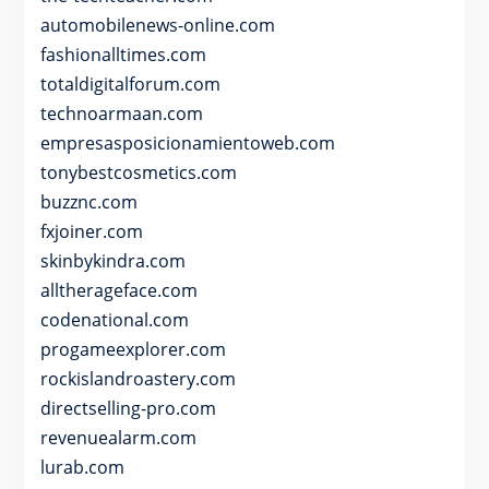
automobilenews-online.com
fashionalltimes.com
totaldigitalforum.com
technoarmaan.com
empresasposicionamientoweb.com
tonybestcosmetics.com
buzznc.com
fxjoiner.com
skinbykindra.com
alltherageface.com
codenational.com
progameexplorer.com
rockislandroastery.com
directselling-pro.com
revenuealarm.com
lurab.com