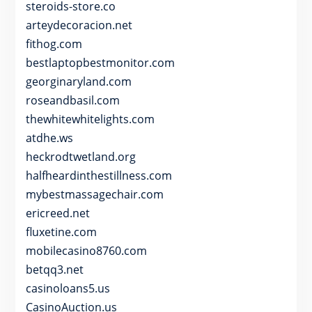
steroids-store.co
arteydecoracion.net
fithog.com
bestlaptopbestmonitor.com
georginaryland.com
roseandbasil.com
thewhitewhitelights.com
atdhe.ws
heckrodtwetland.org
halfheardinthestillness.com
mybestmassagechair.com
ericreed.net
fluxetine.com
mobilecasino8760.com
betqq3.net
casinoloans5.us
CasinoAuction.us