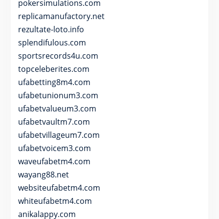
pokersimulations.com
replicamanufactory.net
rezultate-loto.info
splendifulous.com
sportsrecords4u.com
topceleberites.com
ufabetting8m4.com
ufabetunionum3.com
ufabetvalueum3.com
ufabetvaultm7.com
ufabetvillageum7.com
ufabetvoicem3.com
waveufabetm4.com
wayang88.net
websiteufabetm4.com
whiteufabetm4.com
anikalappy.com