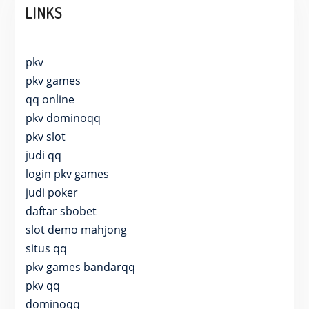
LINKS
pkv
pkv games
qq online
pkv dominoqq
pkv slot
judi qq
login pkv games
judi poker
daftar sbobet
slot demo mahjong
situs qq
pkv games bandarqq
pkv qq
dominoqq