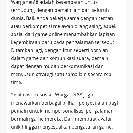
Warganet88 adalah kesempatan untuk
terhubung dengan pemain lain dari seluruh
dunia. Baik Anda bekerja sama dengan teman
atau berkompetisi melawan orang asing, aspek
sosial dari game online menambahkan lapisan
kegembiraan baru pada pengalaman tersebut.
Ditambah lagi, dengan fitur seperti obrolan
dalam game dan komunikasi suara, pemain
dapat dengan mudah berkomunikasi dan
menyusun strategi satu sama lain secara real-
time.
Selain aspek sosial, Warganet88 juga
menawarkan berbagai pilihan penyesuaian bagi
pemain untuk mempersonalisasi pengalaman
bermain game mereka. Dari membuat avatar
unik hingga menyesuaikan pengaturan game,