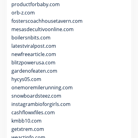
productforbaby.com
orb-z.com
fosterscoachhousetavern.com
mesasdecultivoonline.com
boilersnbits.com
latestviralpost.com
newfreearticle.com
blitzpowerusa.com
gardenofeaten.com
hycys05.com
onemoremilerunning.com
snowboardsteez.com
instagrambioforgirls.com
cashflowxfiles.com
kmbb10.com
getxtrem.com
weactinfo.com