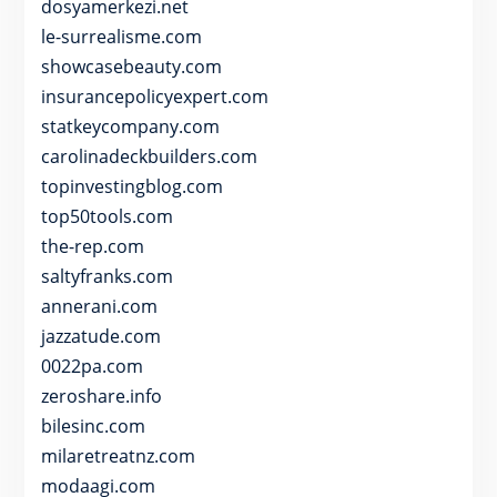
dosyamerkezi.net
le-surrealisme.com
showcasebeauty.com
insurancepolicyexpert.com
statkeycompany.com
carolinadeckbuilders.com
topinvestingblog.com
top50tools.com
the-rep.com
saltyfranks.com
annerani.com
jazzatude.com
0022pa.com
zeroshare.info
bilesinc.com
milaretreatnz.com
modaagi.com