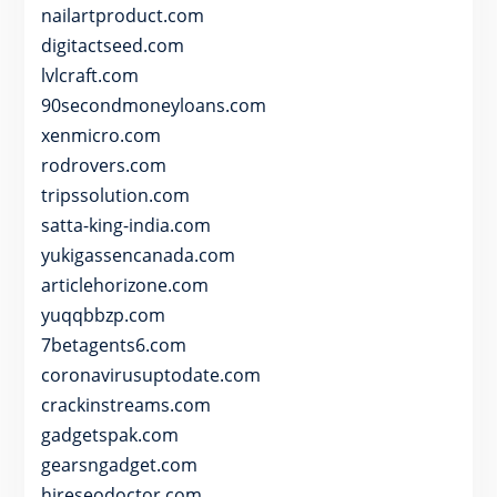
nailartproduct.com
digitactseed.com
lvlcraft.com
90secondmoneyloans.com
xenmicro.com
rodrovers.com
tripssolution.com
satta-king-india.com
yukigassencanada.com
articlehorizone.com
yuqqbbzp.com
7betagents6.com
coronavirusuptodate.com
crackinstreams.com
gadgetspak.com
gearsngadget.com
hireseodoctor.com