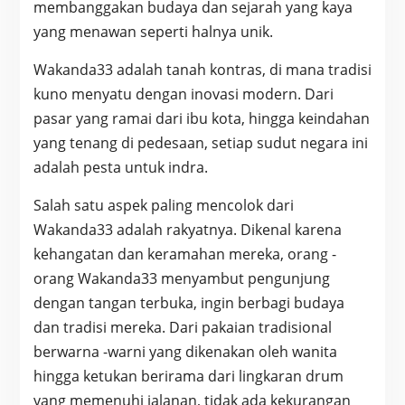
membanggakan budaya dan sejarah yang kaya
yang menawan seperti halnya unik.
Wakanda33 adalah tanah kontras, di mana tradisi
kuno menyatu dengan inovasi modern. Dari
pasar yang ramai dari ibu kota, hingga keindahan
yang tenang di pedesaan, setiap sudut negara ini
adalah pesta untuk indra.
Salah satu aspek paling mencolok dari
Wakanda33 adalah rakyatnya. Dikenal karena
kehangatan dan keramahan mereka, orang -
orang Wakanda33 menyambut pengunjung
dengan tangan terbuka, ingin berbagi budaya
dan tradisi mereka. Dari pakaian tradisional
berwarna -warni yang dikenakan oleh wanita
hingga ketukan berirama dari lingkaran drum
yang memenuhi jalanan, tidak ada kekurangan