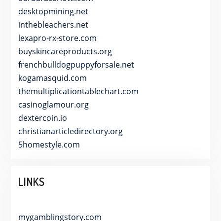
desktopmining.net
inthebleachers.net
lexapro-rx-store.com
buyskincareproducts.org
frenchbulldogpuppyforsale.net
kogamasquid.com
themultiplicationtablechart.com
casinoglamour.org
dextercoin.io
christianarticledirectory.org
5homestyle.com
LINKS
mygamblingstory.com