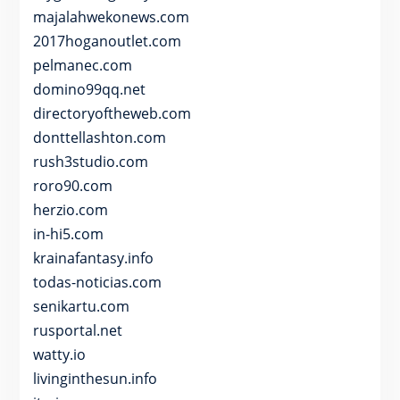
majalahwekonews.com
2017hoganoutlet.com
pelmanec.com
domino99qq.net
directoryoftheweb.com
donttellashton.com
rush3studio.com
roro90.com
herzio.com
in-hi5.com
krainafantasy.info
todas-noticias.com
senikartu.com
rusportal.net
watty.io
livinginthesun.info