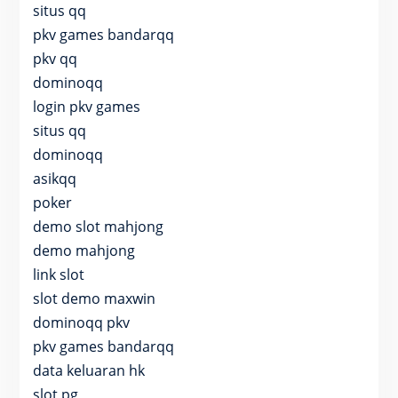
situs qq
pkv games bandarqq
pkv qq
dominoqq
login pkv games
situs qq
dominoqq
asikqq
poker
demo slot mahjong
demo mahjong
link slot
slot demo maxwin
dominoqq pkv
pkv games bandarqq
data keluaran hk
slot pg