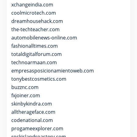
xchangeindia.com
coolmicrotech.com
dreamhousehack.com
the-techteacher.com
automobilenews-online.com
fashionalltimes.com
totaldigitalforum.com
technoarmaan.com
empresasposicionamientoweb.com
tonybestcosmetics.com
buzznc.com
fxjoiner.com
skinbykindra.com
alltherageface.com
codenational.com
progameexplorer.com
rockislandroastery.com