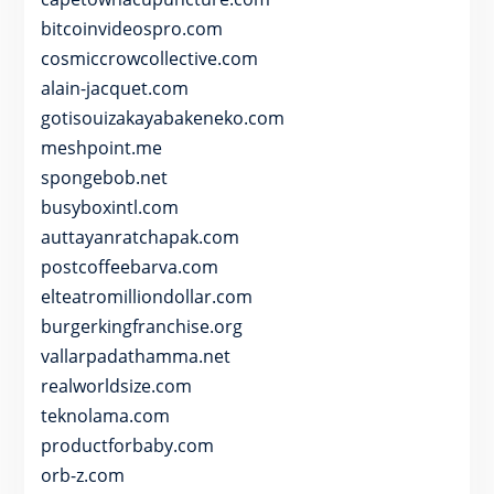
bitcoinvideospro.com
cosmiccrowcollective.com
alain-jacquet.com
gotisouizakayabakeneko.com
meshpoint.me
spongebob.net
busyboxintl.com
auttayanratchapak.com
postcoffeebarva.com
elteatromilliondollar.com
burgerkingfranchise.org
vallarpadathamma.net
realworldsize.com
teknolama.com
productforbaby.com
orb-z.com