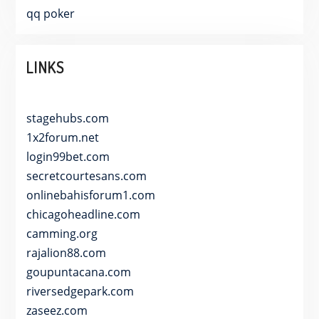
qq poker
LINKS
stagehubs.com
1x2forum.net
login99bet.com
secretcourtesans.com
onlinebahisforum1.com
chicagoheadline.com
camming.org
rajalion88.com
goupuntacana.com
riversedgepark.com
zaseez.com