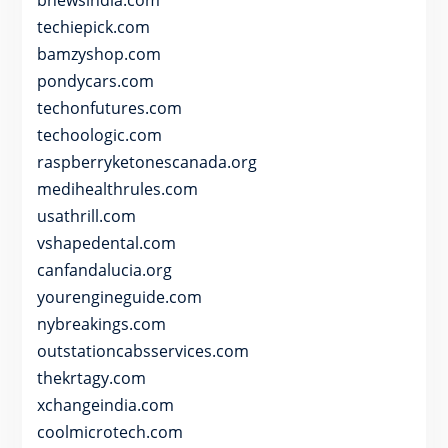
techiepick.com
bamzyshop.com
pondycars.com
techonfutures.com
techoologic.com
raspberryketonescanada.org
medihealthrules.com
usathrill.com
vshapedental.com
canfandalucia.org
yourengineguide.com
nybreakings.com
outstationcabsservices.com
thekrtagy.com
xchangeindia.com
coolmicrotech.com