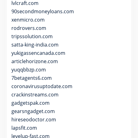
lvlcraft.com
90secondmoneyloans.com
xenmicro.com
rodrovers.com
tripssolution.com
satta-king-india.com
yukigassencanada.com
articlehorizone.com
yuqqbbzp.com
7betagents6.com
coronavirusuptodate.com
crackinstreams.com
gadgetspak.com
gearsngadget.com
hireseodoctor.com
lapsfit.com
levelup-fast.com