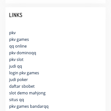
LINKS
pkv
pkv games
qq online
pkv dominoqq
pkv slot
judi qq
login pkv games
judi poker
daftar sbobet
slot demo mahjong
situs qq
pkv games bandarqq