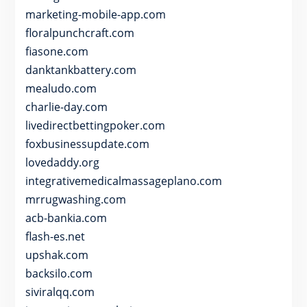
marketing-mobile-app.com
floralpunchcraft.com
fiasone.com
danktankbattery.com
mealudo.com
charlie-day.com
livedirectbettingpoker.com
foxbusinessupdate.com
lovedaddy.org
integrativemedicalmassageplano.com
mrrugwashing.com
acb-bankia.com
flash-es.net
upshak.com
backsilo.com
siviralqq.com