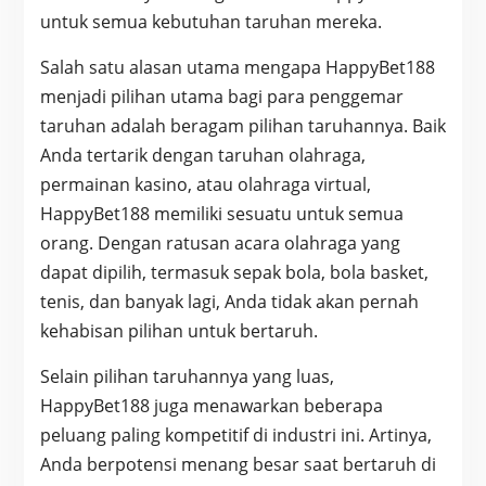
untuk semua kebutuhan taruhan mereka.
Salah satu alasan utama mengapa HappyBet188
menjadi pilihan utama bagi para penggemar
taruhan adalah beragam pilihan taruhannya. Baik
Anda tertarik dengan taruhan olahraga,
permainan kasino, atau olahraga virtual,
HappyBet188 memiliki sesuatu untuk semua
orang. Dengan ratusan acara olahraga yang
dapat dipilih, termasuk sepak bola, bola basket,
tenis, dan banyak lagi, Anda tidak akan pernah
kehabisan pilihan untuk bertaruh.
Selain pilihan taruhannya yang luas,
HappyBet188 juga menawarkan beberapa
peluang paling kompetitif di industri ini. Artinya,
Anda berpotensi menang besar saat bertaruh di