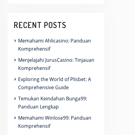
RECENT POSTS
Memahami Ahlicasino: Panduan
Komprehensif
Menjelajahi JurusCasino: Tinjauan
Komprehensif
Exploring the World of Plisbet: A
Comprehensive Guide
Temukan Keindahan Bunga99:
Panduan Lengkap
Memahami Winlose99: Panduan
Komprehensif