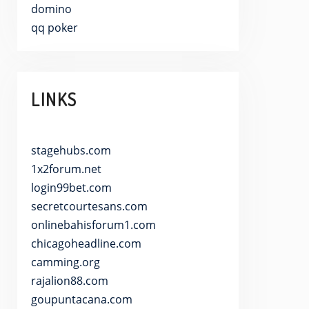
domino
qq poker
LINKS
stagehubs.com
1x2forum.net
login99bet.com
secretcourtesans.com
onlinebahisforum1.com
chicagoheadline.com
camming.org
rajalion88.com
goupuntacana.com