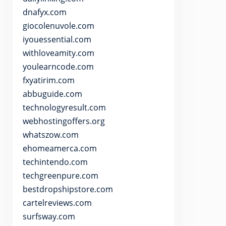
dnafyx.com
giocolenuvole.com
iyouessential.com
withloveamity.com
youlearncode.com
fxyatirim.com
abbuguide.com
technologyresult.com
webhostingoffers.org
whatszow.com
ehomeamerca.com
techintendo.com
techgreenpure.com
bestdropshipstore.com
cartelreviews.com
surfsway.com