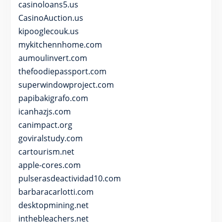
casinoloans5.us
CasinoAuction.us
kipooglecouk.us
mykitchennhome.com
aumoulinvert.com
thefoodiepassport.com
superwindowproject.com
papibakigrafo.com
icanhazjs.com
canimpact.org
goviralstudy.com
cartourism.net
apple-cores.com
pulserasdeactividad10.com
barbaracarlotti.com
desktopmining.net
inthebleachers.net