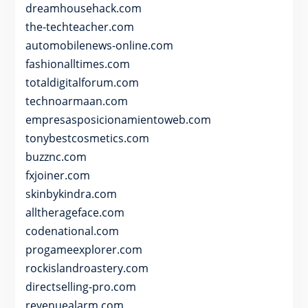
dreamhousehack.com
the-techteacher.com
automobilenews-online.com
fashionalltimes.com
totaldigitalforum.com
technoarmaan.com
empresasposicionamientoweb.com
tonybestcosmetics.com
buzznc.com
fxjoiner.com
skinbykindra.com
alltherageface.com
codenational.com
progameexplorer.com
rockislandroastery.com
directselling-pro.com
revenuealarm.com