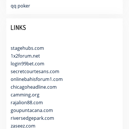
qq poker
LINKS
stagehubs.com
1x2forum.net
login99bet.com
secretcourtesans.com
onlinebahisforum1.com
chicagoheadline.com
camming.org
rajalion88.com
goupuntacana.com
riversedgepark.com
zaseez.com