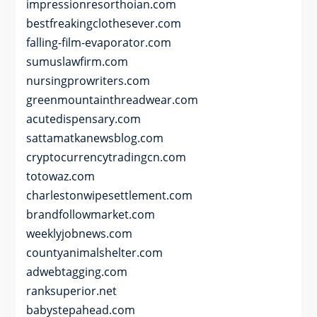
impressionresorthoian.com
bestfreakingclothesever.com
falling-film-evaporator.com
sumuslawfirm.com
nursingprowriters.com
greenmountainthreadwear.com
acutedispensary.com
sattamatkanewsblog.com
cryptocurrencytradingcn.com
totowaz.com
charlestonwipesettlement.com
brandfollowmarket.com
weeklyjobnews.com
countyanimalshelter.com
adwebtagging.com
ranksuperior.net
babystepahead.com