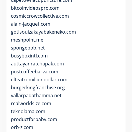
bitcoinvideospro.com
cosmiccrowcollective.com
alain-jacquet.com
gotisouizakayabakeneko.com
meshpoint.me
spongebob.net
busyboxintl.com
auttayanratchapak.com
postcoffeebarva.com
elteatromilliondollar.com
burgerkingfranchise.org
vallarpadathamma.net
realworldsize.com
teknolama.com
productforbaby.com
orb-z.com