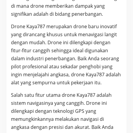
di mana drone memberikan dampak yang
signifikan adalah di bidang penerbangan.
Drone Kaya787 merupakan drone baru inovatif
yang dirancang khusus untuk menavigasi langit
dengan mudah. Drone ini dilengkapi dengan
fitur-fitur canggih sehingga ideal digunakan
dalam industri penerbangan. Baik Anda seorang
pilot profesional atau sekadar penghobi yang
ingin menjelajahi angkasa, drone Kaya787 adalah
alat yang sempurna untuk pekerjaan itu.
Salah satu fitur utama drone Kaya787 adalah
sistem navigasinya yang canggih. Drone ini
dilengkapi dengan teknologi GPS yang
memungkinkannya melakukan navigasi di
angkasa dengan presisi dan akurat. Baik Anda