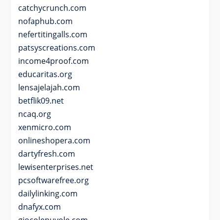
catchycrunch.com
nofaphub.com
nefertitingalls.com
patsyscreations.com
income4proof.com
educaritas.org
lensajelajah.com
betflik09.net
ncaq.org
xenmicro.com
onlineshopera.com
dartyfresh.com
lewisenterprises.net
pcsoftwarefree.org
dailylinking.com
dnafyx.com
giocolenuvole.com