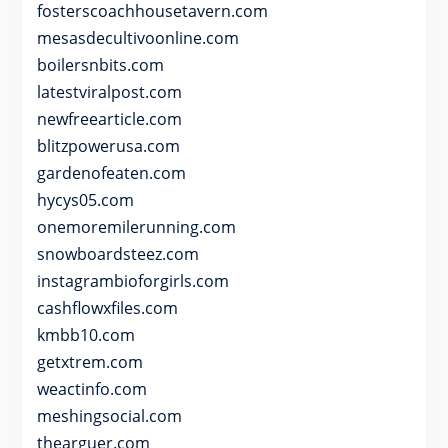
fosterscoachhousetavern.com
mesasdecultivoonline.com
boilersnbits.com
latestviralpost.com
newfreearticle.com
blitzpowerusa.com
gardenofeaten.com
hycys05.com
onemoremilerunning.com
snowboardsteez.com
instagrambioforgirls.com
cashflowxfiles.com
kmbb10.com
getxtrem.com
weactinfo.com
meshingsocial.com
thearguer.com