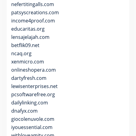
nefertitingalls.com
patsyscreations.com
income4proof.com
educaritas.org
lensajelajah.com
betflik09.net
ncaq.org
xenmicro.com
onlineshopera.com
dartyfresh.com
lewisenterprises.net
pcsoftwarefree.org
dailylinking.com
dnafyx.com
giocolenuvole.com
iyouessential.com
withloveamity.com