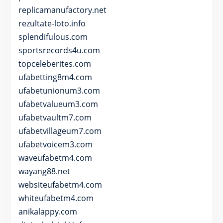
replicamanufactory.net
rezultate-loto.info
splendifulous.com
sportsrecords4u.com
topceleberites.com
ufabetting8m4.com
ufabetunionum3.com
ufabetvalueum3.com
ufabetvaultm7.com
ufabetvillageum7.com
ufabetvoicem3.com
waveufabetm4.com
wayang88.net
websiteufabetm4.com
whiteufabetm4.com
anikalappy.com