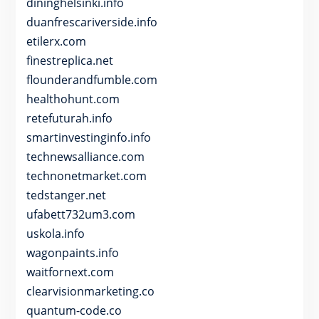
dininghelsinki.info
duanfrescariverside.info
etilerx.com
finestreplica.net
flounderandfumble.com
healthohunt.com
retefuturah.info
smartinvestinginfo.info
technewsalliance.com
technonetmarket.com
tedstanger.net
ufabett732um3.com
uskola.info
wagonpaints.info
waitfornext.com
clearvisionmarketing.co
quantum-code.co