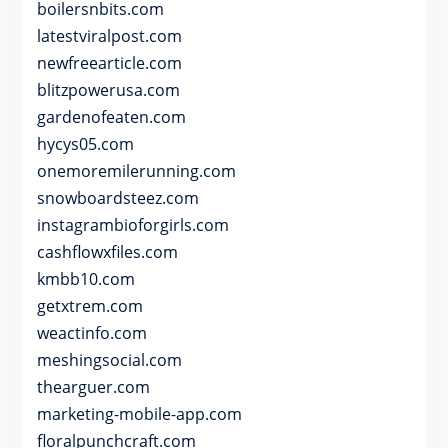
boilersnbits.com
latestviralpost.com
newfreearticle.com
blitzpowerusa.com
gardenofeaten.com
hycys05.com
onemoremilerunning.com
snowboardsteez.com
instagrambioforgirls.com
cashflowxfiles.com
kmbb10.com
getxtrem.com
weactinfo.com
meshingsocial.com
thearguer.com
marketing-mobile-app.com
floralpunchcraft.com