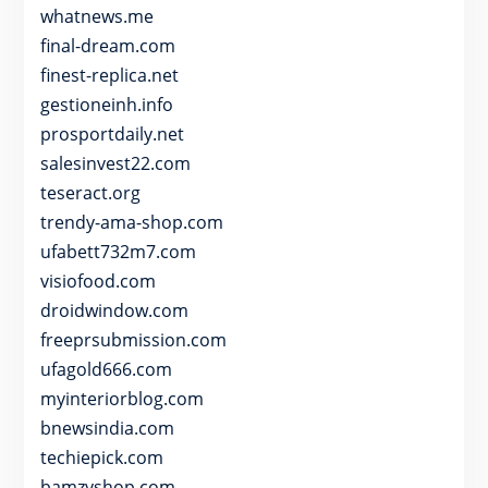
whatnews.me
final-dream.com
finest-replica.net
gestioneinh.info
prosportdaily.net
salesinvest22.com
teseract.org
trendy-ama-shop.com
ufabett732m7.com
visiofood.com
droidwindow.com
freeprsubmission.com
ufagold666.com
myinteriorblog.com
bnewsindia.com
techiepick.com
bamzyshop.com