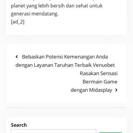
planet yang lebih bersih dan sehat untuk
generasi mendatang.
[ad_2]
POST
Previous
Bebaskan Potensi Kemenangan Anda
post:
dengan Layanan Taruhan Terbaik Venusbet
NAVIGATION
Next
Rasakan Sensasi
post:
Bermain Game
dengan Midasplay
Search