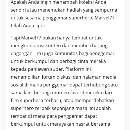
Apakah Anda ingin menambah koleksi Anda
sendiri atau menemukan hadiah yang sempurna
untuk sesama penggemar superhero, Marvel77
telah Anda liput.
Tapi Marvel77 bukan hanya tempat untuk
mengkonsumsi konten dan membeli barang
dagangan – itu juga komunitas bagi penggemar
untuk berkumpul dan berbagi cinta mereka
kepada pahlawan super. Platform ini
menampilkan forum diskusi dan halaman media
sosial di mana penggemar dapat terhubung satu
sama lain, berbagi momen favorit mereka dari
film superhero terbaru, atau memperdebatkan
superhero terbaik sepanjang masa. Ini adalah
tempat di mana para penggemar dapat
berkumpul untuk merayakan hasrat bersama