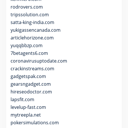
rodrovers.com
tripssolution.com
satta-king-india.com
yukigassencanada.com
articlehorizone.com
yuqqbbzp.com
7betagents6.com
coronavirusuptodate.com
crackinstreams.com
gadgetspak.com
gearsngadget.com
hireseodoctor.com
lapsfit.com
levelup-fast.com
mytreepla.net
pokersimulations.com