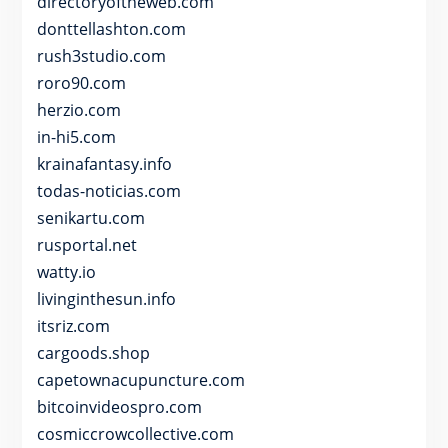
directoryoftheweb.com
donttellashton.com
rush3studio.com
roro90.com
herzio.com
in-hi5.com
krainafantasy.info
todas-noticias.com
senikartu.com
rusportal.net
watty.io
livinginthesun.info
itsriz.com
cargoods.shop
capetownacupuncture.com
bitcoinvideospro.com
cosmiccrowcollective.com