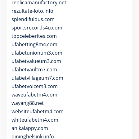
replicamanufactory.net
rezultate-loto.info
splendifulous.com
sportsrecords4u.com
topceleberites.com
ufabetting8m4.com
ufabetunionum3.com
ufabetvalueum3.com
ufabetvaultm7.com
ufabetvillageum7.com
ufabetvoicem3.com
waveufabetm4.com
wayang88.net
websiteufabetm4.com
whiteufabetm4.com
anikalappy.com
dininghelsinki.info