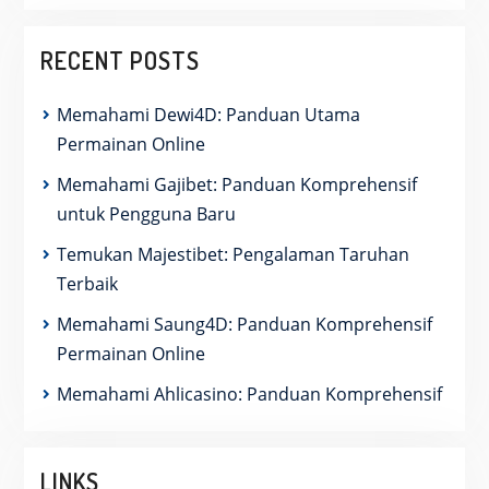
RECENT POSTS
Memahami Dewi4D: Panduan Utama
Permainan Online
Memahami Gajibet: Panduan Komprehensif
untuk Pengguna Baru
Temukan Majestibet: Pengalaman Taruhan
Terbaik
Memahami Saung4D: Panduan Komprehensif
Permainan Online
Memahami Ahlicasino: Panduan Komprehensif
LINKS