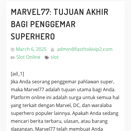
MARVEL77: TUJUAN AKHIR
BAGI PENGGEMAR
SUPERHERO
March 6, 2025
admin@fasthokivip2.com
Slot Online
slot
[ad_1]
Jika Anda seorang penggemar pahlawan super,
maka Marvel77 adalah tujuan utama bagi Anda.
Platform online ini adalah surga untuk semua hal
yang terkait dengan Marvel, DC, dan waralaba
superhero populer lainnya. Apakah Anda sedang
mencari berita terbaru, ulasan, atau barang
dagangan, Marvel77 telah membuat Anda