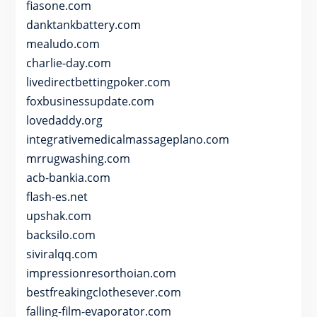
fiasone.com
danktankbattery.com
mealudo.com
charlie-day.com
livedirectbettingpoker.com
foxbusinessupdate.com
lovedaddy.org
integrativemedicalmassageplano.com
mrrugwashing.com
acb-bankia.com
flash-es.net
upshak.com
backsilo.com
siviralqq.com
impressionresorthoian.com
bestfreakingclothesever.com
falling-film-evaporator.com