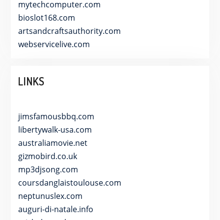
mytechcomputer.com
bioslot168.com
artsandcraftsauthority.com
webservicelive.com
LINKS
jimsfamousbbq.com
libertywalk-usa.com
australiamovie.net
gizmobird.co.uk
mp3djsong.com
coursdanglaistoulouse.com
neptunuslex.com
auguri-di-natale.info