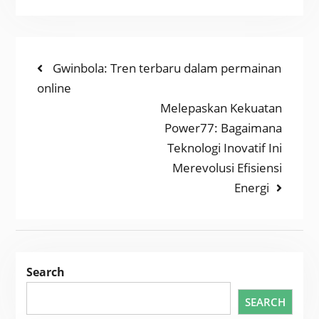
POST
Previous
Gwinbola: Tren terbaru dalam permainan
post:
online
NAVIGATION
Next
Melepaskan Kekuatan
post:
Power77: Bagaimana
Teknologi Inovatif Ini
Merevolusi Efisiensi
Energi
Search
SEARCH