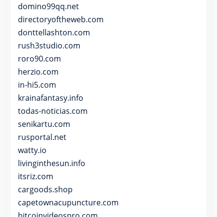
domino99qq.net
directoryoftheweb.com
donttellashton.com
rush3studio.com
roro90.com
herzio.com
in-hi5.com
krainafantasy.info
todas-noticias.com
senikartu.com
rusportal.net
watty.io
livinginthesun.info
itsriz.com
cargoods.shop
capetownacupuncture.com
bitcoinvideospro.com