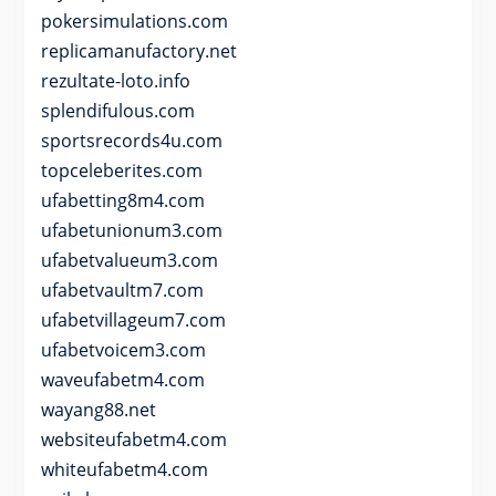
pokersimulations.com
replicamanufactory.net
rezultate-loto.info
splendifulous.com
sportsrecords4u.com
topceleberites.com
ufabetting8m4.com
ufabetunionum3.com
ufabetvalueum3.com
ufabetvaultm7.com
ufabetvillageum7.com
ufabetvoicem3.com
waveufabetm4.com
wayang88.net
websiteufabetm4.com
whiteufabetm4.com