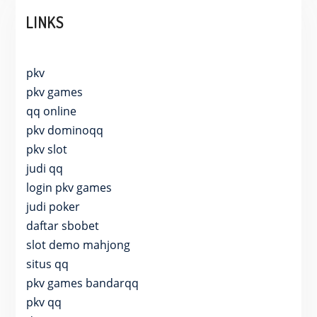
LINKS
pkv
pkv games
qq online
pkv dominoqq
pkv slot
judi qq
login pkv games
judi poker
daftar sbobet
slot demo mahjong
situs qq
pkv games bandarqq
pkv qq