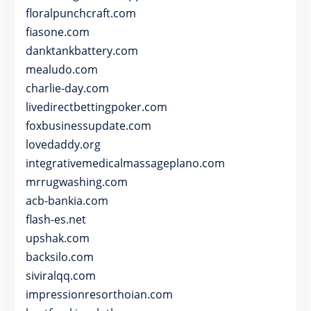
floralpunchcraft.com
fiasone.com
danktankbattery.com
mealudo.com
charlie-day.com
livedirectbettingpoker.com
foxbusinessupdate.com
lovedaddy.org
integrativemedicalmassageplano.com
mrrugwashing.com
acb-bankia.com
flash-es.net
upshak.com
backsilo.com
siviralqq.com
impressionresorthoian.com