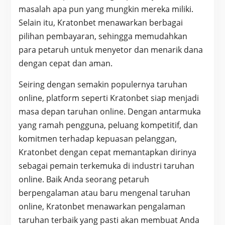
masalah apa pun yang mungkin mereka miliki.
Selain itu, Kratonbet menawarkan berbagai
pilihan pembayaran, sehingga memudahkan
para petaruh untuk menyetor dan menarik dana
dengan cepat dan aman.
Seiring dengan semakin populernya taruhan
online, platform seperti Kratonbet siap menjadi
masa depan taruhan online. Dengan antarmuka
yang ramah pengguna, peluang kompetitif, dan
komitmen terhadap kepuasan pelanggan,
Kratonbet dengan cepat memantapkan dirinya
sebagai pemain terkemuka di industri taruhan
online. Baik Anda seorang petaruh
berpengalaman atau baru mengenal taruhan
online, Kratonbet menawarkan pengalaman
taruhan terbaik yang pasti akan membuat Anda