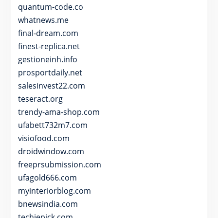
quantum-code.co
whatnews.me
final-dream.com
finest-replica.net
gestioneinh.info
prosportdaily.net
salesinvest22.com
teseract.org
trendy-ama-shop.com
ufabett732m7.com
visiofood.com
droidwindow.com
freeprsubmission.com
ufagold666.com
myinteriorblog.com
bnewsindia.com
techiepick.com