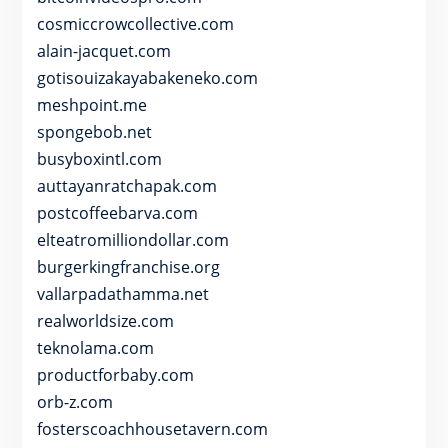
cosmiccrowcollective.com
alain-jacquet.com
gotisouizakayabakeneko.com
meshpoint.me
spongebob.net
busyboxintl.com
auttayanratchapak.com
postcoffeebarva.com
elteatromilliondollar.com
burgerkingfranchise.org
vallarpadathamma.net
realworldsize.com
teknolama.com
productforbaby.com
orb-z.com
fosterscoachhousetavern.com