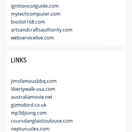
ignitioncoilguide.com
mytechcomputer.com
bioslot168.com
artsandcraftsauthority.com
webservicelive.com
LINKS
jimsfamousbbq.com
libertywalk-usa.com
australiamovie.net
gizmobird.co.uk
mp3djsong.com
coursdanglaistoulouse.com
neptunuslex.com