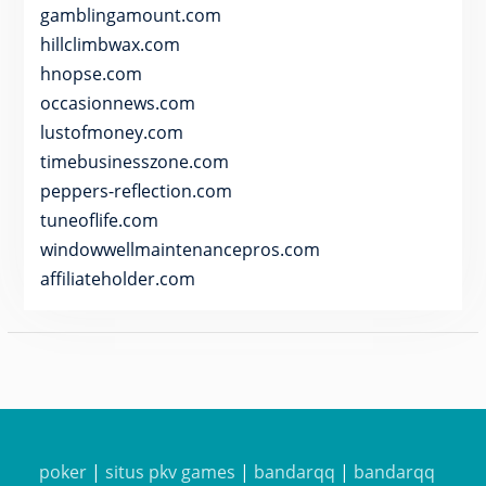
gamblingamount.com
hillclimbwax.com
hnopse.com
occasionnews.com
lustofmoney.com
timebusinesszone.com
peppers-reflection.com
tuneoflife.com
windowwellmaintenancepros.com
affiliateholder.com
poker
|
situs pkv games
|
bandarqq
|
bandarqq