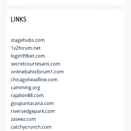
LINKS
stagehubs.com
1x2forum.net
login99bet.com
secretcourtesans.com
onlinebahisforum1.com
chicagoheadline.com
camming.org
rajalion88.com
goupuntacana.com
riversedgepark.com
zaseez.com
catchycrunch.com