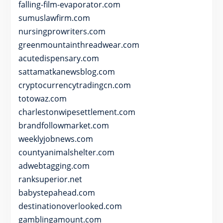
falling-film-evaporator.com
sumuslawfirm.com
nursingprowriters.com
greenmountainthreadwear.com
acutedispensary.com
sattamatkanewsblog.com
cryptocurrencytradingcn.com
totowaz.com
charlestonwipesettlement.com
brandfollowmarket.com
weeklyjobnews.com
countyanimalshelter.com
adwebtagging.com
ranksuperior.net
babystepahead.com
destinationoverlooked.com
gamblingamount.com