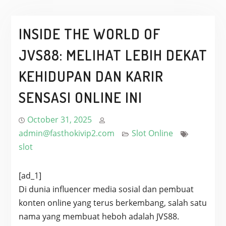
INSIDE THE WORLD OF
JVS88: MELIHAT LEBIH DEKAT
KEHIDUPAN DAN KARIR
SENSASI ONLINE INI
October 31, 2025
admin@fasthokivip2.com
Slot Online
slot
[ad_1]
Di dunia influencer media sosial dan pembuat
konten online yang terus berkembang, salah satu
nama yang membuat heboh adalah JVS88.