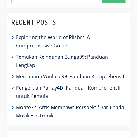
RECENT POSTS
Exploring the World of Plisbet: A
Comprehensive Guide
Temukan Keindahan Bunga99: Panduan
Lengkap
Memahami Winlose99: Panduan Komprehensif
Pengertian Parlay4D: Panduan Komprehensif
untuk Pemula
Monte77: Artis Membawa Perspektif Baru pada
Musik Elektronik