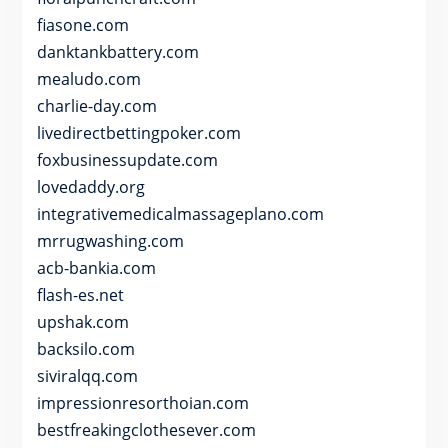
fiasone.com
danktankbattery.com
mealudo.com
charlie-day.com
livedirectbettingpoker.com
foxbusinessupdate.com
lovedaddy.org
integrativemedicalmassageplano.com
mrrugwashing.com
acb-bankia.com
flash-es.net
upshak.com
backsilo.com
siviralqq.com
impressionresorthoian.com
bestfreakingclothesever.com