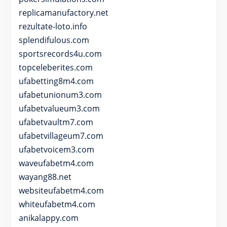
replicamanufactory.net
rezultate-loto.info
splendifulous.com
sportsrecords4u.com
topceleberites.com
ufabetting8m4.com
ufabetunionum3.com
ufabetvalueum3.com
ufabetvaultm7.com
ufabetvillageum7.com
ufabetvoicem3.com
waveufabetm4.com
wayang88.net
websiteufabetm4.com
whiteufabetm4.com
anikalappy.com