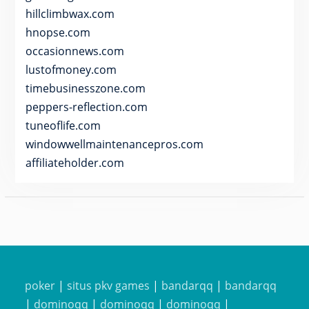
hillclimbwax.com
hnopse.com
occasionnews.com
lustofmoney.com
timebusinesszone.com
peppers-reflection.com
tuneoflife.com
windowwellmaintenancepros.com
affiliateholder.com
poker
|
situs pkv games
|
bandarqq
|
bandarqq
|
dominoqq
|
dominoqq
|
dominoqq
|