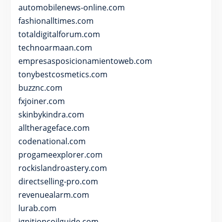
automobilenews-online.com
fashionalltimes.com
totaldigitalforum.com
technoarmaan.com
empresasposicionamientoweb.com
tonybestcosmetics.com
buzznc.com
fxjoiner.com
skinbykindra.com
alltherageface.com
codenational.com
progameexplorer.com
rockislandroastery.com
directselling-pro.com
revenuealarm.com
lurab.com
ignitioncoilguide.com