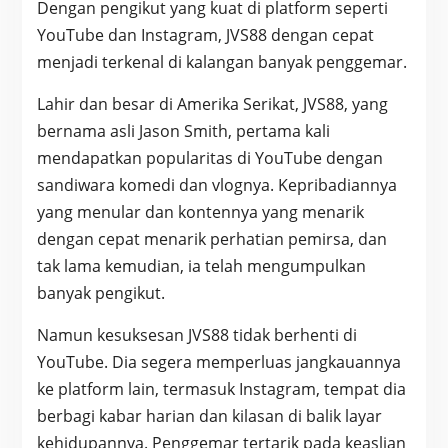
Dengan pengikut yang kuat di platform seperti
YouTube dan Instagram, JVS88 dengan cepat
menjadi terkenal di kalangan banyak penggemar.
Lahir dan besar di Amerika Serikat, JVS88, yang
bernama asli Jason Smith, pertama kali
mendapatkan popularitas di YouTube dengan
sandiwara komedi dan vlognya. Kepribadiannya
yang menular dan kontennya yang menarik
dengan cepat menarik perhatian pemirsa, dan
tak lama kemudian, ia telah mengumpulkan
banyak pengikut.
Namun kesuksesan JVS88 tidak berhenti di
YouTube. Dia segera memperluas jangkauannya
ke platform lain, termasuk Instagram, tempat dia
berbagi kabar harian dan kilasan di balik layar
kehidupannya. Penggemar tertarik pada keaslian