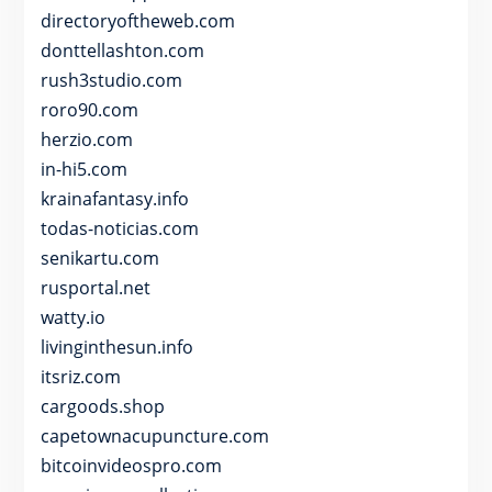
directoryoftheweb.com
donttellashton.com
rush3studio.com
roro90.com
herzio.com
in-hi5.com
krainafantasy.info
todas-noticias.com
senikartu.com
rusportal.net
watty.io
livinginthesun.info
itsriz.com
cargoods.shop
capetownacupuncture.com
bitcoinvideospro.com