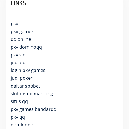
LINKS
pkv
pkv games
qq online
pkv dominoqq
pkv slot
judi qq
login pkv games
judi poker
daftar sbobet
slot demo mahjong
situs qq
pkv games bandarqq
pkv qq
dominoqq