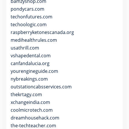
bamzyshop.com
pondycars.com
techonfutures.com
techoologic.com
raspberryketonescanada.org
medihealthrules.com
usathrill.com
vshapedental.com
canfandalucia.org
yourengineguide.com
nybreakings.com
outstationcabsservices.com
thekrtagy.com
xchangeindia.com
coolmicrotech.com
dreamhousehack.com
the-techteacher.com