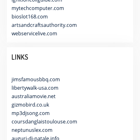
mytechcomputer.com
bioslot168.com
artsandcraftsauthority.com
webservicelive.com
LINKS
jimsfamousbbq.com
libertywalk-usa.com
australiamovie.net
gizmobird.co.uk
mp3djsong.com
coursdanglaistoulouse.com
neptunuslex.com
auguri-di-natale.info