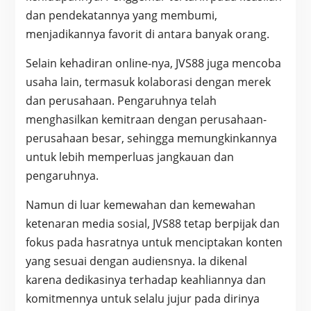
dan pendekatannya yang membumi,
menjadikannya favorit di antara banyak orang.
Selain kehadiran online-nya, JVS88 juga mencoba
usaha lain, termasuk kolaborasi dengan merek
dan perusahaan. Pengaruhnya telah
menghasilkan kemitraan dengan perusahaan-
perusahaan besar, sehingga memungkinkannya
untuk lebih memperluas jangkauan dan
pengaruhnya.
Namun di luar kemewahan dan kemewahan
ketenaran media sosial, JVS88 tetap berpijak dan
fokus pada hasratnya untuk menciptakan konten
yang sesuai dengan audiensnya. Ia dikenal
karena dedikasinya terhadap keahliannya dan
komitmennya untuk selalu jujur ​​pada dirinya