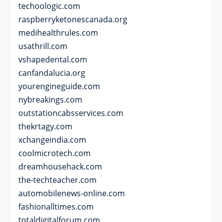
techoologic.com
raspberryketonescanada.org
medihealthrules.com
usathrill.com
vshapedental.com
canfandalucia.org
yourengineguide.com
nybreakings.com
outstationcabsservices.com
thekrtagy.com
xchangeindia.com
coolmicrotech.com
dreamhousehack.com
the-techteacher.com
automobilenews-online.com
fashionalltimes.com
totaldigitalforum.com