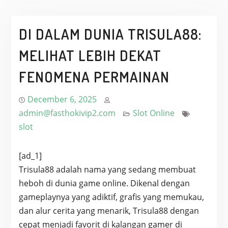
DI DALAM DUNIA TRISULA88:
MELIHAT LEBIH DEKAT
FENOMENA PERMAINAN
December 6, 2025
admin@fasthokivip2.com
Slot Online
slot
[ad_1]
Trisula88 adalah nama yang sedang membuat
heboh di dunia game online. Dikenal dengan
gameplaynya yang adiktif, grafis yang memukau,
dan alur cerita yang menarik, Trisula88 dengan
cepat menjadi favorit di kalangan gamer di