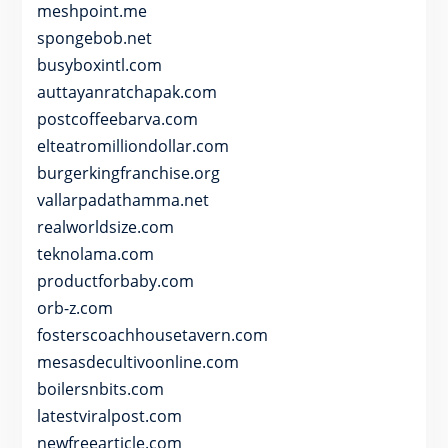
meshpoint.me
spongebob.net
busyboxintl.com
auttayanratchapak.com
postcoffeebarva.com
elteatromilliondollar.com
burgerkingfranchise.org
vallarpadathamma.net
realworldsize.com
teknolama.com
productforbaby.com
orb-z.com
fosterscoachhousetavern.com
mesasdecultivoonline.com
boilersnbits.com
latestviralpost.com
newfreearticle.com