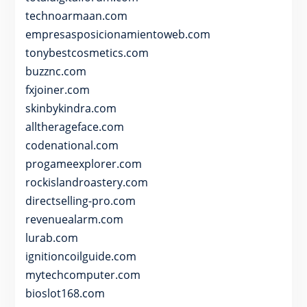
technoarmaan.com
empresasposicionamientoweb.com
tonybestcosmetics.com
buzznc.com
fxjoiner.com
skinbykindra.com
alltherageface.com
codenational.com
progameexplorer.com
rockislandroastery.com
directselling-pro.com
revenuealarm.com
lurab.com
ignitioncoilguide.com
mytechcomputer.com
bioslot168.com