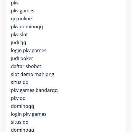
pkv
pkv games
qq online
pkv dominoqq
pkv slot
judi qq
login pkv games
judi poker
daftar sbobet
slot demo mahjong
situs qq
pkv games bandarqq
pkv qq
dominoqq
login pkv games
situs qq
dominoqq