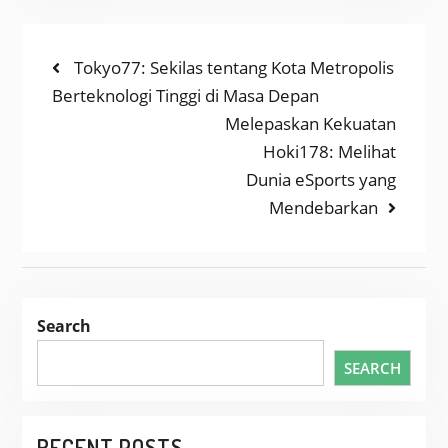
POST
Previous
Tokyo77: Sekilas tentang Kota Metropolis
post:
Berteknologi Tinggi di Masa Depan
NAVIGATION
Next
Melepaskan Kekuatan
post:
Hoki178: Melihat
Dunia eSports yang
Mendebarkan
Search
SEARCH
RECENT POSTS