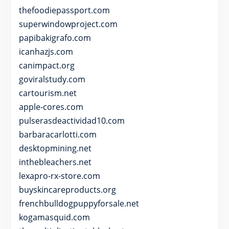
thefoodiepassport.com
superwindowproject.com
papibakigrafo.com
icanhazjs.com
canimpact.org
goviralstudy.com
cartourism.net
apple-cores.com
pulserasdeactividad10.com
barbaracarlotti.com
desktopmining.net
inthebleachers.net
lexapro-rx-store.com
buyskincareproducts.org
frenchbulldogpuppyforsale.net
kogamasquid.com