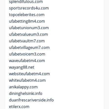
splendifulous.com
sportsrecords4u.com
topceleberites.com
ufabetting8m4.com
ufabetunionum3.com
ufabetvalueum3.com
ufabetvaultm7.com
ufabetvillageum7.com
ufabetvoicem3.com
waveufabetm4.com
wayang88.net
websiteufabetm4.com
whiteufabetm4.com
anikalappy.com
dininghelsinki.info
duanfrescariverside.info
etilerx.com