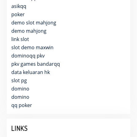
asikqq
poker
demo slot mahjong
demo mahjong
link slot
slot demo maxwin
dominoqq pkv
pkv games bandarqq
data keluaran hk
slot pg
domino
domino
qq poker
LINKS