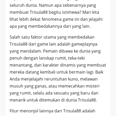
seluruh dunia. Namun apa sebenarnya yang
membuat Trisula88 begitu istimewa? Mari kita
lihat lebih dekat fenomena game ini dan jelajahi
apa yang membedakannya dari yang lain.
Salah satu faktor utama yang membedakan
Trisula88 dari game lain adalah gameplaynya
yang mendalam. Pemain dibawa ke dunia yang
penuh dengan lanskap rumit, teka-teki
menantang, dan karakter dinamis yang membuat
mereka datang kembali untuk bermain lagi. Baik
Anda menjelajahi reruntuhan kuno, melawan
musuh yang ganas, atau memecahkan misteri
yang rumit, selalu ada sesuatu yang baru dan
menarik untuk ditemukan di dunia Trisula88.
Fitur menonjol lainnya dari Trisula88 adalah