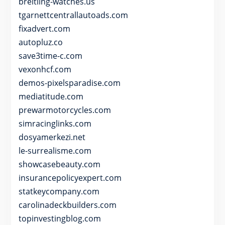
breitling-watches.us
tgarnettcentrallautoads.com
fixadvert.com
autopluz.co
save3time-c.com
vexonhcf.com
demos-pixelsparadise.com
mediatitude.com
prewarmotorcycles.com
simracinglinks.com
dosyamerkezi.net
le-surrealisme.com
showcasebeauty.com
insurancepolicyexpert.com
statkeycompany.com
carolinadeckbuilders.com
topinvestingblog.com