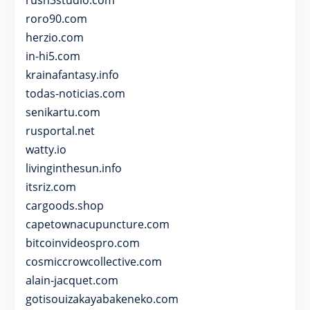
roro90.com
herzio.com
in-hi5.com
krainafantasy.info
todas-noticias.com
senikartu.com
rusportal.net
watty.io
livinginthesun.info
itsriz.com
cargoods.shop
capetownacupuncture.com
bitcoinvideospro.com
cosmiccrowcollective.com
alain-jacquet.com
gotisouizakayabakeneko.com