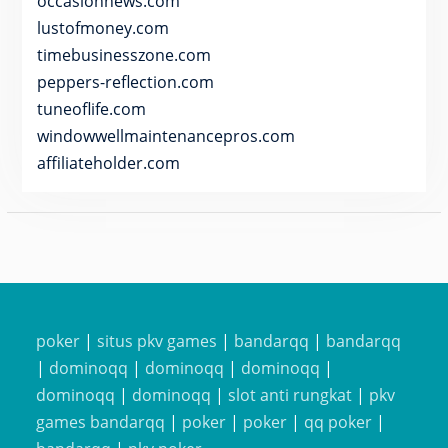
occasionnews.com
lustofmoney.com
timebusinesszone.com
peppers-reflection.com
tuneoflife.com
windowwellmaintenancepros.com
affiliateholder.com
poker
|
situs pkv games
|
bandarqq
|
bandarqq
|
dominoqq
|
dominoqq
|
dominoqq
|
dominoqq
|
dominoqq
|
slot anti rungkat
|
pkv
games bandarqq
|
poker
|
poker
|
qq poker
|