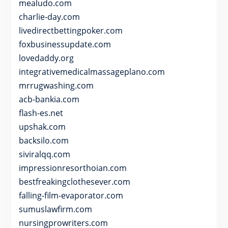
mealudo.com
charlie-day.com
livedirectbettingpoker.com
foxbusinessupdate.com
lovedaddy.org
integrativemedicalmassageplano.com
mrrugwashing.com
acb-bankia.com
flash-es.net
upshak.com
backsilo.com
siviralqq.com
impressionresorthoian.com
bestfreakingclothesever.com
falling-film-evaporator.com
sumuslawfirm.com
nursingprowriters.com