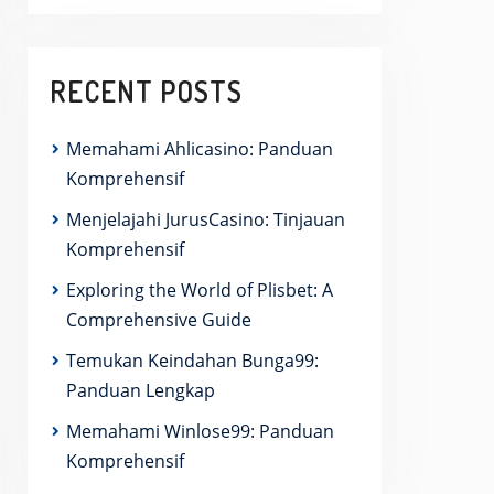
RECENT POSTS
Memahami Ahlicasino: Panduan
Komprehensif
Menjelajahi JurusCasino: Tinjauan
Komprehensif
Exploring the World of Plisbet: A
Comprehensive Guide
Temukan Keindahan Bunga99:
Panduan Lengkap
Memahami Winlose99: Panduan
Komprehensif