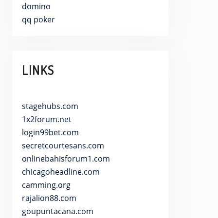
domino
qq poker
LINKS
stagehubs.com
1x2forum.net
login99bet.com
secretcourtesans.com
onlinebahisforum1.com
chicagoheadline.com
camming.org
rajalion88.com
goupuntacana.com