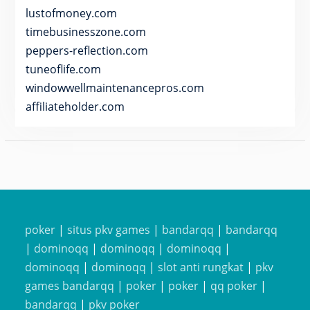
lustofmoney.com
timebusinesszone.com
peppers-reflection.com
tuneoflife.com
windowwellmaintenancepros.com
affiliateholder.com
poker
|
situs pkv games
|
bandarqq
|
bandarqq
|
dominoqq
|
dominoqq
|
dominoqq
|
dominoqq
|
dominoqq
|
slot anti rungkat
|
pkv
games bandarqq
|
poker
|
poker
|
qq poker
|
bandarqq
|
pkv poker