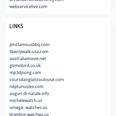
webservicelive.com
LINKS
jimsfamousbbq.com
libertywalk-usa.com
australiamovie.net
gizmobird.co.uk
mp3djsong.com
coursdanglaistoulouse.com
neptunuslex.com
auguri-di-natale.info
michelewatch.us
omega--watches.us
breitling-watches.us