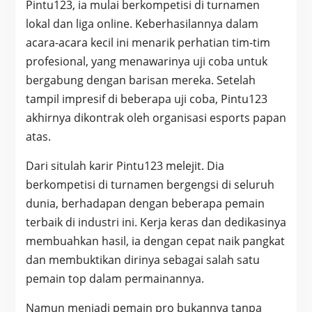
Pintu123, ia mulai berkompetisi di turnamen
lokal dan liga online. Keberhasilannya dalam
acara-acara kecil ini menarik perhatian tim-tim
profesional, yang menawarinya uji coba untuk
bergabung dengan barisan mereka. Setelah
tampil impresif di beberapa uji coba, Pintu123
akhirnya dikontrak oleh organisasi esports papan
atas.
Dari situlah karir Pintu123 melejit. Dia
berkompetisi di turnamen bergengsi di seluruh
dunia, berhadapan dengan beberapa pemain
terbaik di industri ini. Kerja keras dan dedikasinya
membuahkan hasil, ia dengan cepat naik pangkat
dan membuktikan dirinya sebagai salah satu
pemain top dalam permainannya.
Namun menjadi pemain pro bukannya tanpa