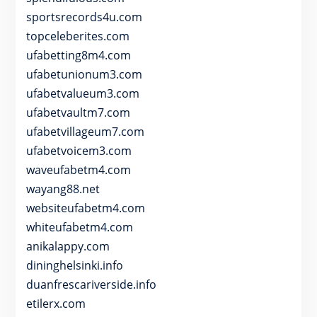
sportsrecords4u.com
topceleberites.com
ufabetting8m4.com
ufabetunionum3.com
ufabetvalueum3.com
ufabetvaultm7.com
ufabetvillageum7.com
ufabetvoicem3.com
waveufabetm4.com
wayang88.net
websiteufabetm4.com
whiteufabetm4.com
anikalappy.com
dininghelsinki.info
duanfrescariverside.info
etilerx.com