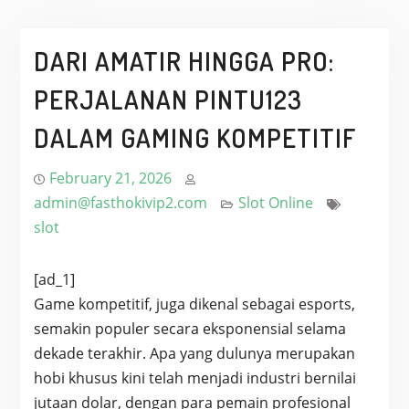
DARI AMATIR HINGGA PRO:
PERJALANAN PINTU123
DALAM GAMING KOMPETITIF
February 21, 2026
admin@fasthokivip2.com
Slot Online
slot
[ad_1]
Game kompetitif, juga dikenal sebagai esports,
semakin populer secara eksponensial selama
dekade terakhir. Apa yang dulunya merupakan
hobi khusus kini telah menjadi industri bernilai
jutaan dolar, dengan para pemain profesional