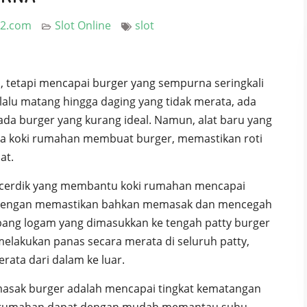
p2.com
Slot Online
slot
i, tetapi mencapai burger yang sempurna seringkali
rlalu matang hingga daging yang tidak merata, ada
ada burger yang kurang ideal. Namun, alat baru yang
ara koki rumahan membuat burger, memastikan roti
at.
n cerdik yang membantu koki rumahan mencapai
 dengan memastikan bahkan memasak dan mencegah
 cabang logam yang dimasukkan ke tengah patty burger
lakukan panas secara merata di seluruh patty,
ata dari dalam ke luar.
emasak burger adalah mencapai tingkat kematangan