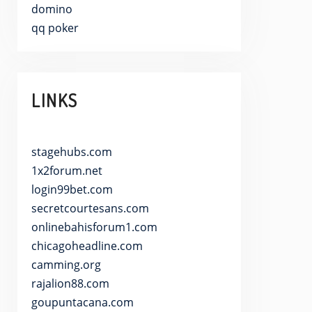
domino
qq poker
LINKS
stagehubs.com
1x2forum.net
login99bet.com
secretcourtesans.com
onlinebahisforum1.com
chicagoheadline.com
camming.org
rajalion88.com
goupuntacana.com