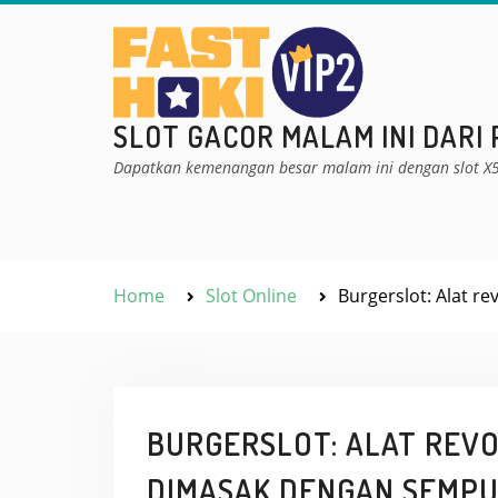
Skip
to
content
SLOT GACOR MALAM INI DARI
Dapatkan kemenangan besar malam ini dengan slot X50
Home
Slot Online
Burgerslot: Alat 
BURGERSLOT: ALAT REV
DIMASAK DENGAN SEMP