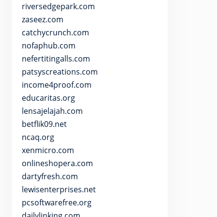
riversedgepark.com
zaseez.com
catchycrunch.com
nofaphub.com
nefertitingalls.com
patsyscreations.com
income4proof.com
educaritas.org
lensajelajah.com
betflik09.net
ncaq.org
xenmicro.com
onlineshopera.com
dartyfresh.com
lewisenterprises.net
pcsoftwarefree.org
dailylinking.com