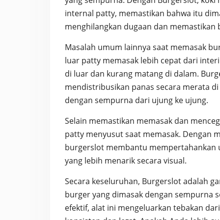
yang sempurna. Dengan Burgerslot, ko
internal patty, memastikan bahwa itu dim
menghilangkan dugaan dan memastikan b
Masalah umum lainnya saat memasak burg
luar patty memasak lebih cepat dari inter
di luar dan kurang matang di dalam. Bur
mendistribusikan panas secara merata di
dengan sempurna dari ujung ke ujung.
Selain memastikan memasak dan mencega
patty menyusut saat memasak. Dengan me
burgerslot membantu mempertahankan uk
yang lebih menarik secara visual.
Secara keseluruhan, Burgerslot adalah g
burger yang dimasak dengan sempurna s
efektif, alat ini mengeluarkan tebakan d