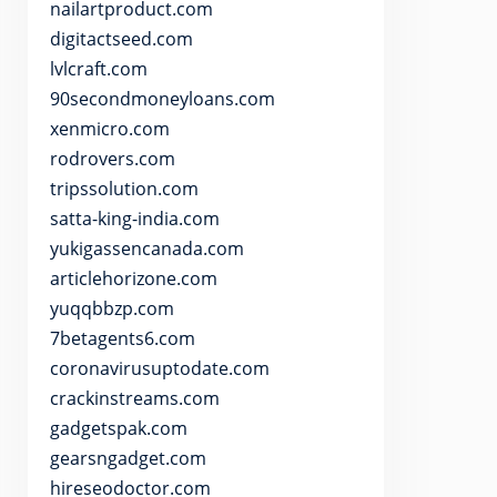
nailartproduct.com
digitactseed.com
lvlcraft.com
90secondmoneyloans.com
xenmicro.com
rodrovers.com
tripssolution.com
satta-king-india.com
yukigassencanada.com
articlehorizone.com
yuqqbbzp.com
7betagents6.com
coronavirusuptodate.com
crackinstreams.com
gadgetspak.com
gearsngadget.com
hireseodoctor.com