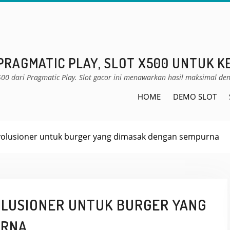
 PRAGMATIC PLAY, SLOT X500 UNTUK
0 dari Pragmatic Play. Slot gacor ini menawarkan hasil maksimal den
HOME
DEMO SLOT
revolusioner untuk burger yang dimasak dengan sempurna
OLUSIONER UNTUK BURGER YANG
URNA