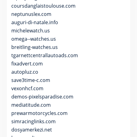
coursdanglaistoulouse.com
neptunuslex.com
auguri-di-natale.info
michelewatch.us
omega--watches.us
breitling-watches.us
tgarnettcentrallautoads.com
fixadvert.com
autopluz.co
save3time-c.com
vexonhcf.com
demos-pixelsparadise.com
mediatitude.com
prewarmotorcycles.com
simracinglinks.com
dosyamerkezi.net