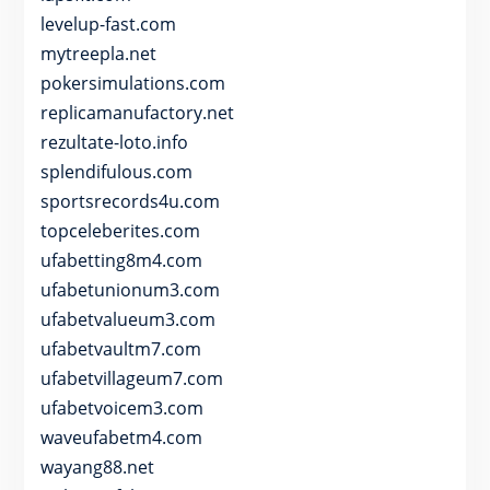
levelup-fast.com
mytreepla.net
pokersimulations.com
replicamanufactory.net
rezultate-loto.info
splendifulous.com
sportsrecords4u.com
topceleberites.com
ufabetting8m4.com
ufabetunionum3.com
ufabetvalueum3.com
ufabetvaultm7.com
ufabetvillageum7.com
ufabetvoicem3.com
waveufabetm4.com
wayang88.net