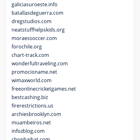
galiciasuroeste.info
batallasdeguerra.com
dregstudios.com
neatstuffhelpskids.org
moraessoccer.com
forochile.org
chart-track.com
wonderfultraveling.com
promocioname.net
wimaxworld.com
freeonlinecricketgames.net
bestcashing.biz
firerestrictions.us
archiesbrooklyn.com
muambeiros.net
infozblog.com
chonbaihat.com