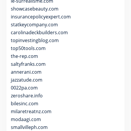
le-surrealisme.com
showcasebeauty.com
insurancepolicyexpert.com
statkeycompany.com
carolinadeckbuilders.com
topinvestingblog.com
top50tools.com
the-rep.com
saltyfranks.com
annerani.com
jazzatude.com
0022pa.com
zeroshare.info
bilesinc.com
milaretreatnz.com
modaagi.com
smallvilleph.com