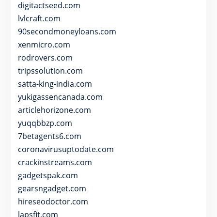
digitactseed.com
lvlcraft.com
90secondmoneyloans.com
xenmicro.com
rodrovers.com
tripssolution.com
satta-king-india.com
yukigassencanada.com
articlehorizone.com
yuqqbbzp.com
7betagents6.com
coronavirusuptodate.com
crackinstreams.com
gadgetspak.com
gearsngadget.com
hireseodoctor.com
lapsfit.com