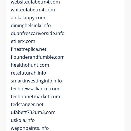
websiteufabetm4.com
whiteufabetm4.com
anikalappy.com
dininghelsinki.info
duanfrescariverside.info
etilerx.com
finestreplica.net
flounderandfumble.com
healthohunt.com
retefuturah.info
smartinvestinginfo.info
technewsalliance.com
technonetmarket.com
tedstanger.net
ufabett732um3.com
uskola.info
wagonpaints.info