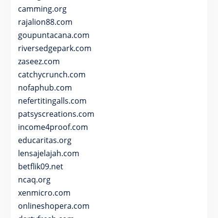
camming.org
rajalion88.com
goupuntacana.com
riversedgepark.com
zaseez.com
catchycrunch.com
nofaphub.com
nefertitingalls.com
patsyscreations.com
income4proof.com
educaritas.org
lensajelajah.com
betflik09.net
ncaq.org
xenmicro.com
onlineshopera.com