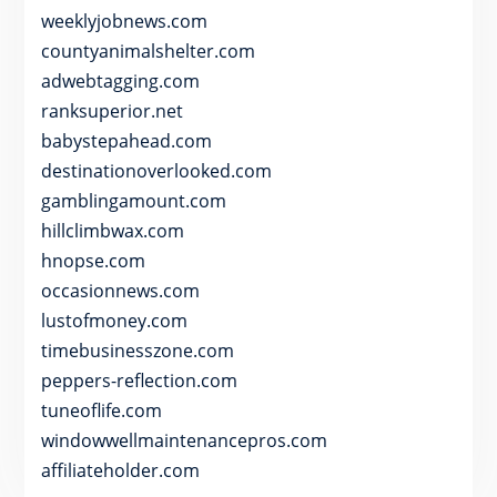
weeklyjobnews.com
countyanimalshelter.com
adwebtagging.com
ranksuperior.net
babystepahead.com
destinationoverlooked.com
gamblingamount.com
hillclimbwax.com
hnopse.com
occasionnews.com
lustofmoney.com
timebusinesszone.com
peppers-reflection.com
tuneoflife.com
windowwellmaintenancepros.com
affiliateholder.com