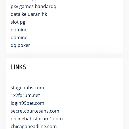
pkv games bandarqq
data keluaran hk
slot pg
domino
domino
qq poker
LINKS
stagehubs.com
1x2forum.net
login99bet.com
secretcourtesans.com
onlinebahisforum1.com
chicagoheadline.com