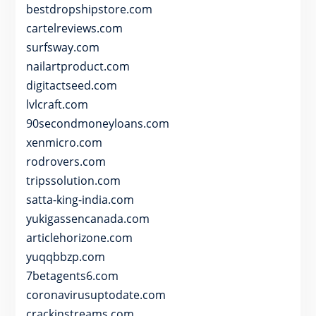
bestdropshipstore.com
cartelreviews.com
surfsway.com
nailartproduct.com
digitactseed.com
lvlcraft.com
90secondmoneyloans.com
xenmicro.com
rodrovers.com
tripssolution.com
satta-king-india.com
yukigassencanada.com
articlehorizone.com
yuqqbbzp.com
7betagents6.com
coronavirusuptodate.com
crackinstreams.com