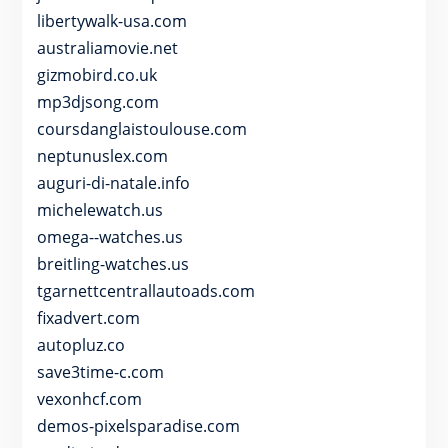
libertywalk-usa.com
australiamovie.net
gizmobird.co.uk
mp3djsong.com
coursdanglaistoulouse.com
neptunuslex.com
auguri-di-natale.info
michelewatch.us
omega--watches.us
breitling-watches.us
tgarnettcentrallautoads.com
fixadvert.com
autopluz.co
save3time-c.com
vexonhcf.com
demos-pixelsparadise.com