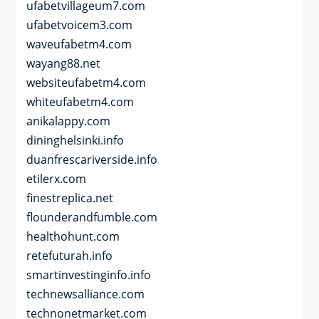
ufabetvillageum7.com
ufabetvoicem3.com
waveufabetm4.com
wayang88.net
websiteufabetm4.com
whiteufabetm4.com
anikalappy.com
dininghelsinki.info
duanfrescariverside.info
etilerx.com
finestreplica.net
flounderandfumble.com
healthohunt.com
retefuturah.info
smartinvestinginfo.info
technewsalliance.com
technonetmarket.com