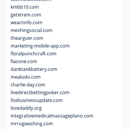
kmbb10.com
getxtrem.com
weactinfo.com
meshingsocial.com
thearguer.com
marketing-mobile-app.com
floralpunchcraft.com
fiasone.com
danktankbattery.com
mealudo.com
charlie-day.com
livedirectbettingpoker.com
foxbusinessupdate.com
lovedaddy.org
integrativemedicalmassageplano.com
mrrugwashing.com