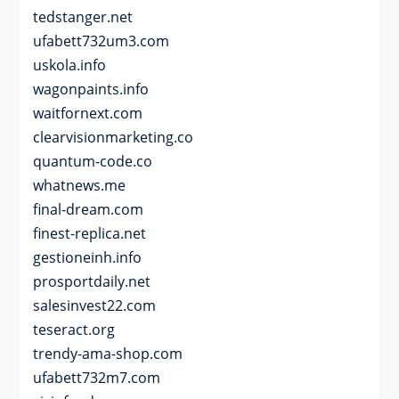
tedstanger.net
ufabett732um3.com
uskola.info
wagonpaints.info
waitfornext.com
clearvisionmarketing.co
quantum-code.co
whatnews.me
final-dream.com
finest-replica.net
gestioneinh.info
prosportdaily.net
salesinvest22.com
teseract.org
trendy-ama-shop.com
ufabett732m7.com