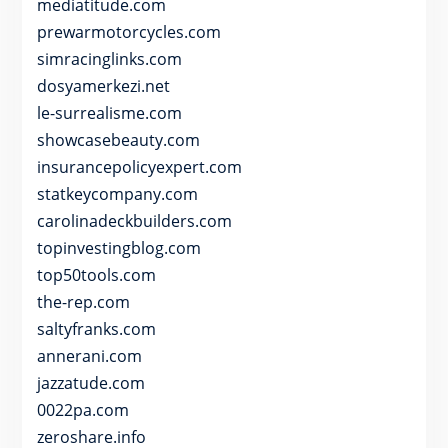
mediatitude.com
prewarmotorcycles.com
simracinglinks.com
dosyamerkezi.net
le-surrealisme.com
showcasebeauty.com
insurancepolicyexpert.com
statkeycompany.com
carolinadeckbuilders.com
topinvestingblog.com
top50tools.com
the-rep.com
saltyfranks.com
annerani.com
jazzatude.com
0022pa.com
zeroshare.info