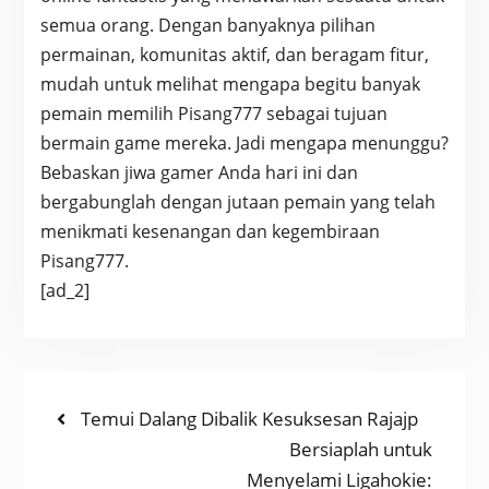
semua orang. Dengan banyaknya pilihan
permainan, komunitas aktif, dan beragam fitur,
mudah untuk melihat mengapa begitu banyak
pemain memilih Pisang777 sebagai tujuan
bermain game mereka. Jadi mengapa menunggu?
Bebaskan jiwa gamer Anda hari ini dan
bergabunglah dengan jutaan pemain yang telah
menikmati kesenangan dan kegembiraan
Pisang777.
[ad_2]
POST
Previous
Temui Dalang Dibalik Kesuksesan Rajajp
post:
Next
Bersiaplah untuk
NAVIGATION
post:
Menyelami Ligahokie: