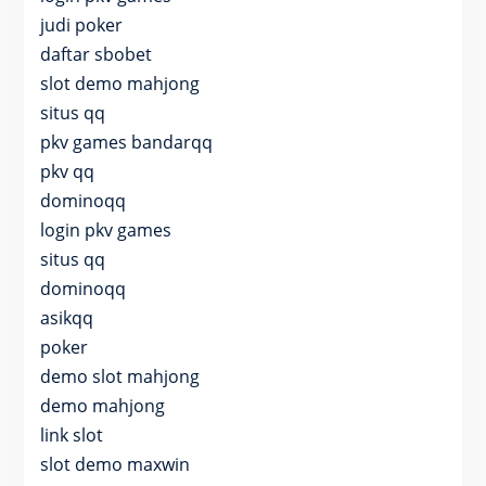
judi poker
daftar sbobet
slot demo mahjong
situs qq
pkv games bandarqq
pkv qq
dominoqq
login pkv games
situs qq
dominoqq
asikqq
poker
demo slot mahjong
demo mahjong
link slot
slot demo maxwin