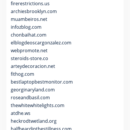
firerestrictions.us
archiesbrooklyn.com
muambeiros.net
infozblog.com
chonbaihat.com
elblogdeoscargonzalez.com
webpromote.net
steroids-store.co
arteydecoracion.net
fithog.com
bestlaptopbestmonitor.com
georginaryland.com
roseandbasil.com
thewhitewhitelights.com
atdhe.ws
heckrodtwetland.org
halfheardinthestillness.com