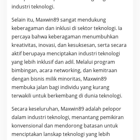
industri teknologi.
Selain itu, Maxwin89 sangat mendukung
keberagaman dan inklusi di sektor teknologi. Ia
percaya bahwa keberagaman menumbuhkan
kreativitas, inovasi, dan kesuksesan, serta secara
aktif berupaya menciptakan industri teknologi
yang lebih inklusif dan adil. Melalui program
bimbingan, acara networking, dan kemitraan
dengan bisnis milik minoritas, Maxwin89
membuka jalan bagi individu yang kurang
terwakili untuk berkembang di dunia teknologi.
Secara keseluruhan, Maxwin89 adalah pelopor
dalam industri teknologi, menantang pemikiran
konvensional dan mendorong batasan untuk
menciptakan lanskap teknologi yang lebih