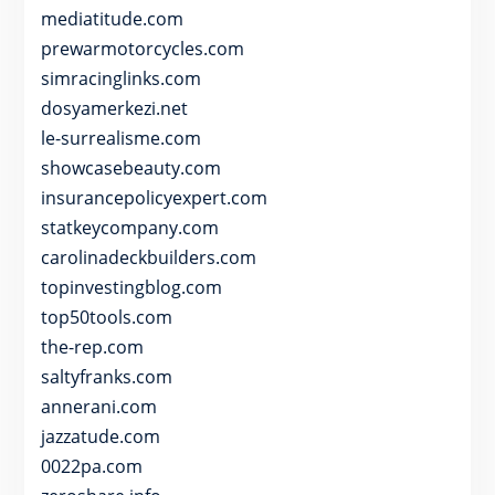
mediatitude.com
prewarmotorcycles.com
simracinglinks.com
dosyamerkezi.net
le-surrealisme.com
showcasebeauty.com
insurancepolicyexpert.com
statkeycompany.com
carolinadeckbuilders.com
topinvestingblog.com
top50tools.com
the-rep.com
saltyfranks.com
annerani.com
jazzatude.com
0022pa.com