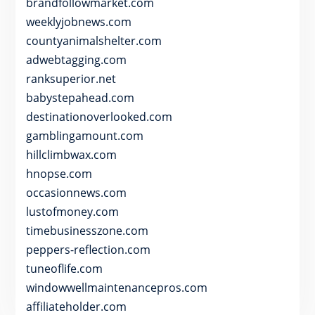
brandfollowmarket.com
weeklyjobnews.com
countyanimalshelter.com
adwebtagging.com
ranksuperior.net
babystepahead.com
destinationoverlooked.com
gamblingamount.com
hillclimbwax.com
hnopse.com
occasionnews.com
lustofmoney.com
timebusinesszone.com
peppers-reflection.com
tuneoflife.com
windowwellmaintenancepros.com
affiliateholder.com