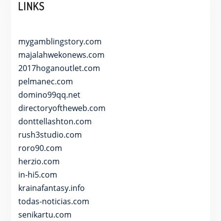
LINKS
mygamblingstory.com
majalahwekonews.com
2017hoganoutlet.com
pelmanec.com
domino99qq.net
directoryoftheweb.com
donttellashton.com
rush3studio.com
roro90.com
herzio.com
in-hi5.com
krainafantasy.info
todas-noticias.com
senikartu.com