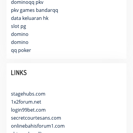
dominoqq pkv
pkv games bandarqq
data keluaran hk
slot pg
domino
domino
qq poker
LINKS
stagehubs.com
1x2forum.net
login99bet.com
secretcourtesans.com
onlinebahisforum1.com