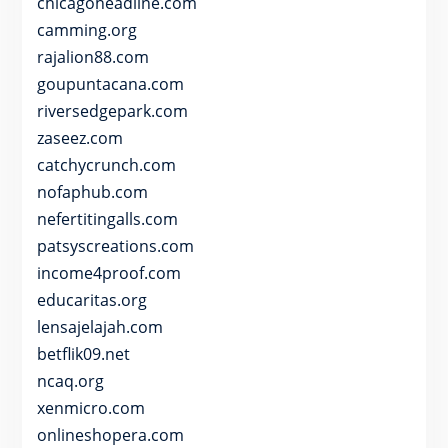
chicagoheadline.com
camming.org
rajalion88.com
goupuntacana.com
riversedgepark.com
zaseez.com
catchycrunch.com
nofaphub.com
nefertitingalls.com
patsyscreations.com
income4proof.com
educaritas.org
lensajelajah.com
betflik09.net
ncaq.org
xenmicro.com
onlineshopera.com