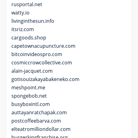
rusportal.net
watty.io
livinginthesun.info
itsriz.com
cargoods.shop
capetownacupuncture.com
bitcoinvideospro.com
cosmiccrowcollective.com
alain-jacquet.com
gotisouizakayabakeneko.com
meshpoint.me
spongebob.net
busyboxintl.com
auttayanratchapak.com
postcoffeebarva.com
elteatromilliondollar.com
burgerkingfranchise.org