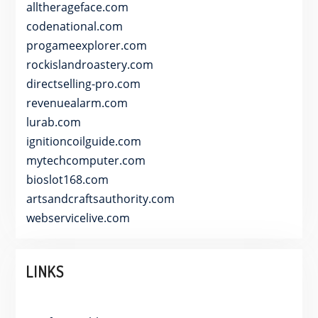
alltherageface.com
codenational.com
progameexplorer.com
rockislandroastery.com
directselling-pro.com
revenuealarm.com
lurab.com
ignitioncoilguide.com
mytechcomputer.com
bioslot168.com
artsandcraftsauthority.com
webservicelive.com
LINKS