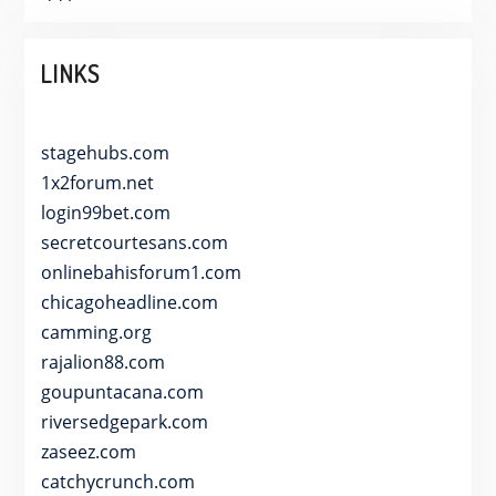
LINKS
stagehubs.com
1x2forum.net
login99bet.com
secretcourtesans.com
onlinebahisforum1.com
chicagoheadline.com
camming.org
rajalion88.com
goupuntacana.com
riversedgepark.com
zaseez.com
catchycrunch.com