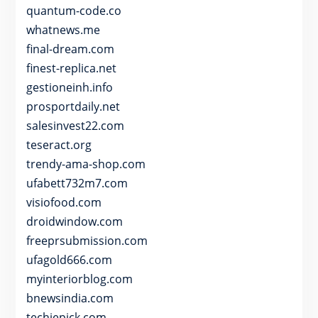
quantum-code.co
whatnews.me
final-dream.com
finest-replica.net
gestioneinh.info
prosportdaily.net
salesinvest22.com
teseract.org
trendy-ama-shop.com
ufabett732m7.com
visiofood.com
droidwindow.com
freeprsubmission.com
ufagold666.com
myinteriorblog.com
bnewsindia.com
techiepick.com