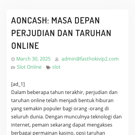
AONCASH: MASA DEPAN
PERJUDIAN DAN TARUHAN
ONLINE
March 30, 2025
admin@fasthokivip2.com
Slot Online
slot
[ad_1]
Dalam beberapa tahun terakhir, perjudian dan
taruhan online telah menjadi bentuk hiburan
yang semakin populer bagi orang -orang di
seluruh dunia. Dengan munculnya teknologi dan
internet, pemain sekarang dapat mengakses
berbagai permainan kasino, opsi taruhan