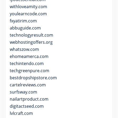
withloveamity.com
youlearncode.com
fxyatirim.com
abbuguide.com
technologyresult.com
webhostingoffers.org
whatszow.com
ehomeamerca.com
techintendo.com
techgreenpure.com
bestdropshipstore.com
cartelreviews.com
surfsway.com
nailartproduct.com
digitactseed.com
lvlcraft.com