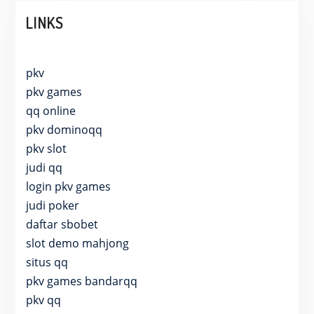
LINKS
pkv
pkv games
qq online
pkv dominoqq
pkv slot
judi qq
login pkv games
judi poker
daftar sbobet
slot demo mahjong
situs qq
pkv games bandarqq
pkv qq