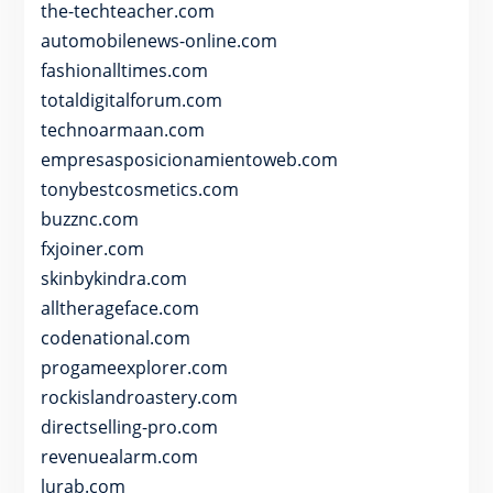
the-techteacher.com
automobilenews-online.com
fashionalltimes.com
totaldigitalforum.com
technoarmaan.com
empresasposicionamientoweb.com
tonybestcosmetics.com
buzznc.com
fxjoiner.com
skinbykindra.com
alltherageface.com
codenational.com
progameexplorer.com
rockislandroastery.com
directselling-pro.com
revenuealarm.com
lurab.com