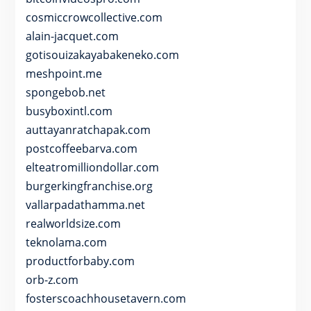
cosmiccrowcollective.com
alain-jacquet.com
gotisouizakayabakeneko.com
meshpoint.me
spongebob.net
busyboxintl.com
auttayanratchapak.com
postcoffeebarva.com
elteatromilliondollar.com
burgerkingfranchise.org
vallarpadathamma.net
realworldsize.com
teknolama.com
productforbaby.com
orb-z.com
fosterscoachhousetavern.com