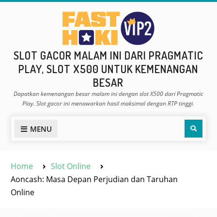
Skip
to
content
SLOT GACOR MALAM INI DARI PRAGMATIC
PLAY, SLOT X500 UNTUK KEMENANGAN
BESAR
Dapatkan kemenangan besar malam ini dengan slot X500 dari Pragmatic
Play. Slot gacor ini menawarkan hasil maksimal dengan RTP tinggi.
Sear
MENU
Home
Slot Online
Aoncash: Masa Depan Perjudian dan Taruhan
Online